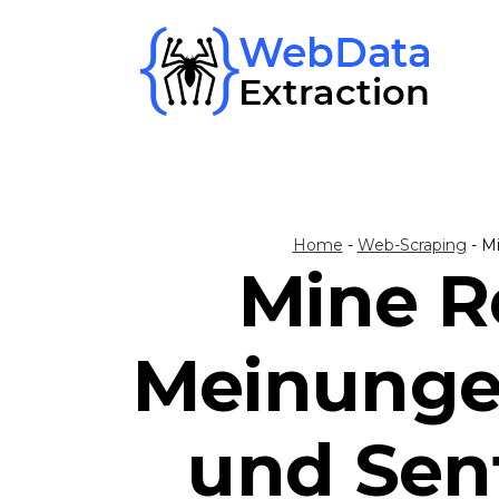
Skip
to
content
Home
-
Web-Scraping
-
Mi
Mine R
Meinunge
und Sent