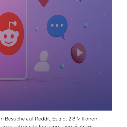
en Besuche auf Reddit. Es gibt 2,8 Millionen
man sich vorstellen kann – von r/cats bis