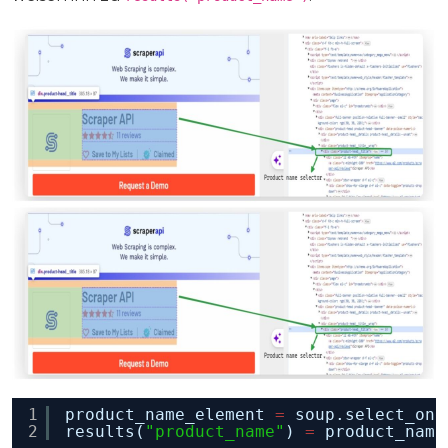
1
product_name_element 
=
soup.select_one
2
results(
"product_name"
) 
=
product_name