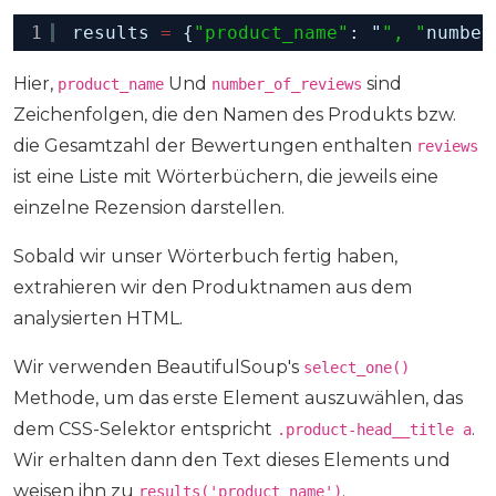
1
results 
=
{
"product_name"
: "
", "
number
Hier,
Und
sind
product_name
number_of_reviews
Zeichenfolgen, die den Namen des Produkts bzw.
die Gesamtzahl der Bewertungen enthalten
reviews
ist eine Liste mit Wörterbüchern, die jeweils eine
einzelne Rezension darstellen.
Sobald wir unser Wörterbuch fertig haben,
extrahieren wir den Produktnamen aus dem
analysierten HTML.
Wir verwenden BeautifulSoup's
select_one()
Methode, um das erste Element auszuwählen, das
dem CSS-Selektor entspricht
.
.product-head__title a
Wir erhalten dann den Text dieses Elements und
weisen ihn zu
.
results('product_name')