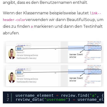
angibt, dass es den Benutzernamen enthält.
Wenn der Klassenname beispielsweise lautet
link--
verwenden wir dann BeautifulSoup, um
header-color
dies zu finden
markieren und dann den Textinhalt
a
abrufen.
1
username_element 
=
review.find(
"a"
, {
"
2
review_data(
"username"
) 
=
username_ele