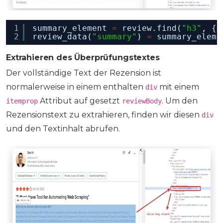
1
summary_element 
=
review.find(
"h3"
, {
"
2
review_data(
"summary"
) 
=
summary_eleme
Extrahieren des Überprüfungstextes
Der vollständige Text der Rezension ist
normalerweise in einem enthalten
mit einem
div
Attribut auf gesetzt
. Um den
itemprop
reviewBody
Rezensionstext zu extrahieren, finden wir diesen
div
und den Textinhalt abrufen.