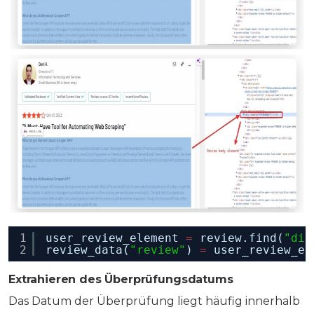
1
user_review_element 
=
review.find(
"div
2
review_data(
"review"
) 
=
user_review_el
Extrahieren des Überprüfungsdatums
Das Datum der Überprüfung liegt häufig innerhalb