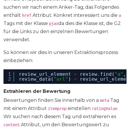
suchen wir nach einem Anker-Tag, das Folgendes
enthält
Attribut. Konkret interessiert uns die
href
a
Tags mit der Klasse
da dies die Klasse ist, die G2
pjax
für die Links zu den einzelnen Bewertungen
verwendet.
So können wir dies in unseren Extraktionsprozess
einbeziehen:
1
review_url_element 
=
review.find(
"a"
, 
2
review_data(
"url"
) 
=
review_url_elemen
Extrahieren der Bewertung
Bewertungen finden Sie innerhalb von a
Tag
meta
mit einem Attribut
einstellen
.
itemprop
ratingValue
Wir suchen nach diesem Tag und extrahieren es
Attribut, um den Bewertungswert zu
content