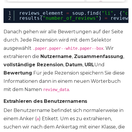
1
reviews_element 
=
soup.find(
"li"
, {
"cl
2
results(
"number_of_reviews"
) 
=
reviews
Danach gehen wir alle Bewertungen auf der Seite
durch. Jede Rezension wird mit dem Selektor
ausgewählt
. Wir
.paper.paper--white.paper--box
extrahieren die
Nutzername
,
Zusammenfassung
,
vollständige Rezension
,
Datum
,
URL
Und
Bewertung
Für jede Rezension speichern Sie diese
Informationen dann in einem neuen Wörterbuch
mit dem Namen
.
review_data
Extrahieren des Benutzernamens
Der Benutzername befindet sich normalerweise in
einem Anker (
) Etikett. Um es zu extrahieren,
a
suchen wir nach dem Ankertag mit einer Klasse, die