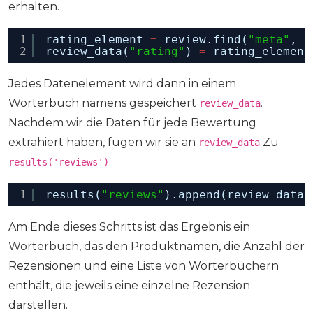
erhalten.
1
rating_element 
=
review.find(
"meta"
, i
2
review_data(
"rating"
) 
=
rating_element
Jedes Datenelement wird dann in einem
Wörterbuch namens gespeichert
.
review_data
Nachdem wir die Daten für jede Bewertung
extrahiert haben, fügen wir sie an
Zu
review_data
.
results('reviews')
1
results(
"reviews"
).append(review_data)
Am Ende dieses Schritts ist das Ergebnis ein
Wörterbuch, das den Produktnamen, die Anzahl der
Rezensionen und eine Liste von Wörterbüchern
enthält, die jeweils eine einzelne Rezension
darstellen.