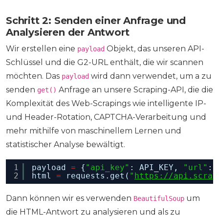
Schritt 2: Senden einer Anfrage und
Analysieren der Antwort
Wir erstellen eine
Objekt, das unseren API-
payload
Schlüssel und die G2-URL enthält, die wir scannen
möchten. Das
wird dann verwendet, um a zu
payload
senden
Anfrage an unsere Scraping-API, die die
get()
Komplexität des Web-Scrapings wie intelligente IP-
und Header-Rotation, CAPTCHA-Verarbeitung und
mehr mithilfe von maschinellem Lernen und
statistischer Analyse bewältigt.
1
payload 
=
{
"api_key"
: API_KEY, 
"url"
: 
2
html 
=
requests.get(
"
https://api.scrap
Dann können wir es verwenden
um
BeautifulSoup
die HTML-Antwort zu analysieren und als zu