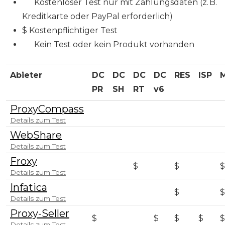
💳 Kostenloser Test nur mit Zahlungsdaten (z. B.
Kreditkarte oder PayPal erforderlich)
$ Kostenpflichtiger Test
🚫 Kein Test oder kein Produkt vorhanden
Abieter
DC
DC
DC
DC
RES
ISP
PR
SH
RT
v6
ProxyCompass
🚫
✅
✉️
🚫
🚫
🚫

Details zum Test
WebShare
🚫
✅
🚫
🚫
🚫
🚫

Details zum Test
Froxy
🚫
🚫
$
🚫
$
🚫
$
Details zum Test
Infatica
🚫
🚫
🚫
🚫
$
🚫
$
Details zum Test
Proxy-Seller
$
🚫
🚫
$
$
$
$
Details zum Test