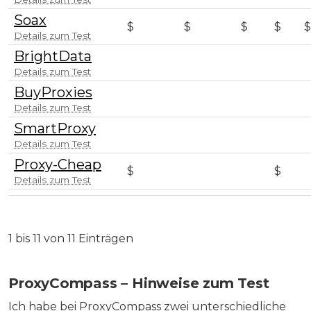
Soax
$
🚫
$
🚫
$
$
$
Details zum Test
BrightData
✅
✅
✅
🚫
✅
✅
Details zum Test
BuyProxies
✉️
✉️
🚫
🚫
🚫
🚫

Details zum Test
SmartProxy
🚫
💳
💳
🚫
💳
🚫

Details zum Test
Proxy-Cheap
$
🚫
🚫
🚫
🚫
$

Details zum Test
1 bis 11 von 11 Einträgen
ProxyCompass – Hinweise zum Test
Ich habe bei ProxyCompass zwei unterschiedliche