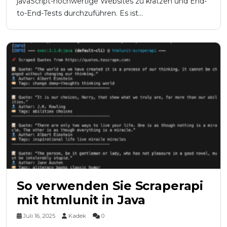
javaScript-hochwertige Websites zu kratzen und End-
to-End-Tests durchzuführen. Es ist...
So verwenden Sie Scraperapi
mit htmlunit in Java
Juli 16, 2025
Kadek
0