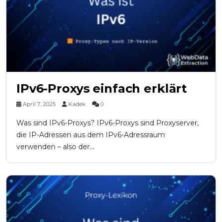
IPv6-Proxys einfach erklärt
April 7, 2025
Kadek
0
Was sind IPv6-Proxys? IPv6-Proxys sind Proxyserver,
die IP-Adressen aus dem IPv6-Adressraum
verwenden – also der...