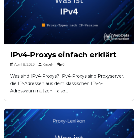
IPv4-Proxys einfach erklärt
April 8, 2025
Kadek
0
Was sind IPv4-Proxys? IPv4-Proxys sind Proxyserver,
die IP-Adressen aus dem klassischen IPv4-
Adressraum nutzen – also...