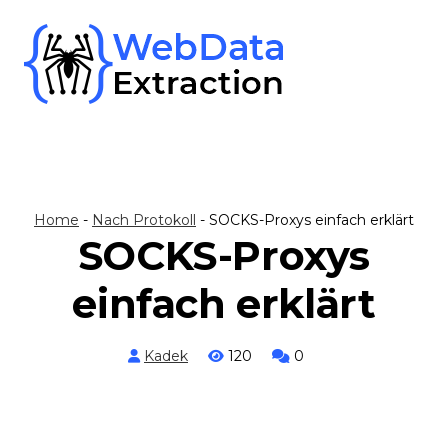
Skip
to
content
Home
-
Nach Protokoll
-
SOCKS-Proxys einfach erklärt
SOCKS-Proxys
einfach erklärt
Kadek
120
0