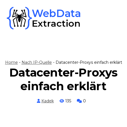
Skip
to
content
Home
-
Nach IP-Quelle
-
Datacenter-Proxys einfach erklärt
Datacenter-Proxys
einfach erklärt
Kadek
135
0