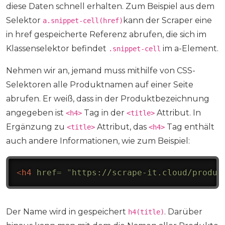
diese Daten schnell erhalten. Zum Beispiel aus dem
Selektor
kann der Scraper eine
a.snippet-cell(href)
in href gespeicherte Referenz abrufen, die sich im
Klassenselektor befindet
im a-Element.
.snippet-cell
Nehmen wir an, jemand muss mithilfe von CSS-
Selektoren alle Produktnamen auf einer Seite
abrufen. Er weiß, dass in der Produktbezeichnung
angegeben ist
Tag in der
Attribut. In
<h4>
<title>
Ergänzung zu
Attribut, das
Tag enthält
<title>
<h4>
auch andere Informationen, wie zum Beispiel:
<
h4
href
=
"
https://scrape-it.cloud/produc
Der Name wird in gespeichert
. Darüber
h4(title)