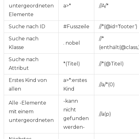
untergeordneten
a>*
//A/*
Elemente
Suche nach ID
#Fusszeile
//*(@id=’footer‘)
Suche nach
//*
. nobel
Klasse
(enthält(@class,’
Suche nach
*(Titel)
//*(@Titel)
Attribut
Erstes Kind von
a>*:erstes
//a/*(0)
allen
Kind
-kann
Alle
-Elemente
nicht
mit einem
//a(p)
gefunden
untergeordneten
werden-