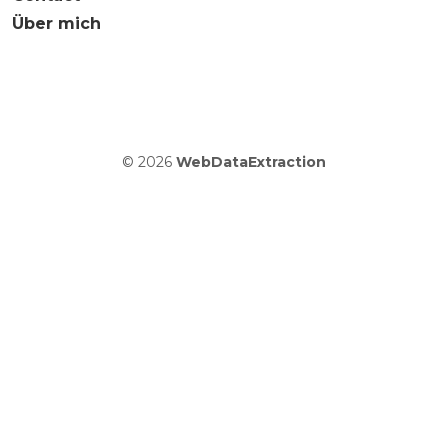
Über mich
© 2026
WebDataExtraction