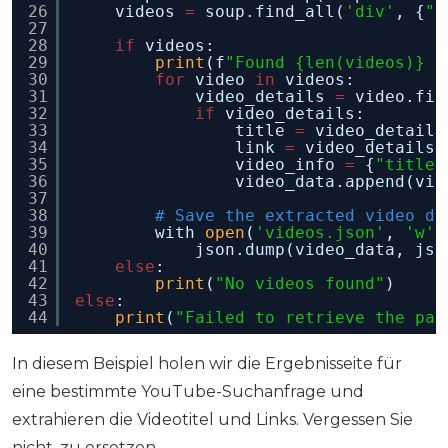
26
videos 
=
soup.find_all(
'div'
, {
"i
27
28
if
videos:
29
print
(f
"Found {len(videos)} v
30
for
video 
in
videos:
31
video_details 
=
video.fin
32
if
video_details:
33
title 
=
video_details
34
link 
=
video_details(
35
video_info 
=
{
"title"
36
video_data.append(vid
37
38
# Save the extracted video da
39
with 
open
(
'videos.json'
, 
'w'
)
40
json.dump(video_data, jso
41
else
:
42
print
(
"No videos found"
)
43
else
:
44
print
(
"Failed to retrieve the pag
In diesem Beispiel holen wir die Ergebnisseite für
eine bestimmte YouTube-Suchanfrage und
extrahieren die Videotitel und Links. Vergessen Sie
nicht, zu ersetzen