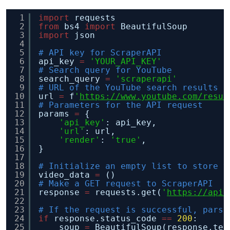
1
import
requests
2
from
bs4 
import
BeautifulSoup
3
import
json
4
5
# API key for ScraperAPI
6
api_key 
=
'YOUR_API_KEY'
7
# Search query for YouTube
8
search_query 
=
'scraperapi'
9
# URL of the YouTube search results p
10
url 
=
f
'
https://www.youtube.com/resul
11
# Parameters for the API request
12
params 
=
{
13
'api_key'
: api_key,
14
'url'
: url,
15
'render'
: 
'true'
,
16
}
17
18
# Initialize an empty list to store v
19
video_data 
=
()
20
# Make a GET request to ScraperAPI
21
response 
=
requests.get(
'
https://api.
22
23
# If the request is successful, parse
24
if
response.status_code 
=
=
200
:
25
soup 
=
BeautifulSoup(response.tex