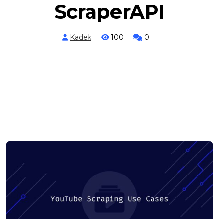
ScraperAPI
Kadek
100
0