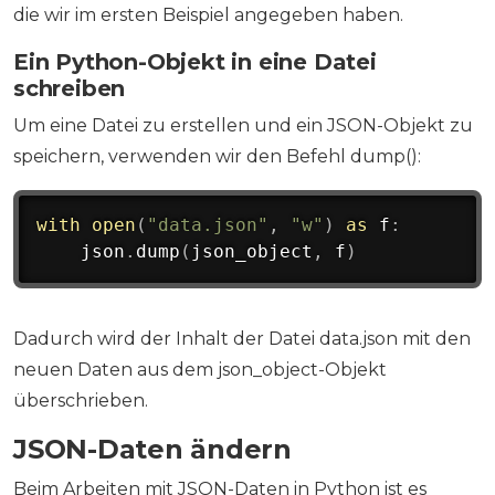
die wir im ersten Beispiel angegeben haben.
Ein Python-Objekt in eine Datei
schreiben
Um eine Datei zu erstellen und ein JSON-Objekt zu
speichern, verwenden wir den Befehl dump():
with
open
(
"data.json"
,
"w"
)
as
 f
:
    json
.
dump
(
json_object
,
 f
)
Dadurch wird der Inhalt der Datei data.json mit den
neuen Daten aus dem json_object-Objekt
überschrieben.
JSON-Daten ändern
Beim Arbeiten mit JSON-Daten in Python ist es