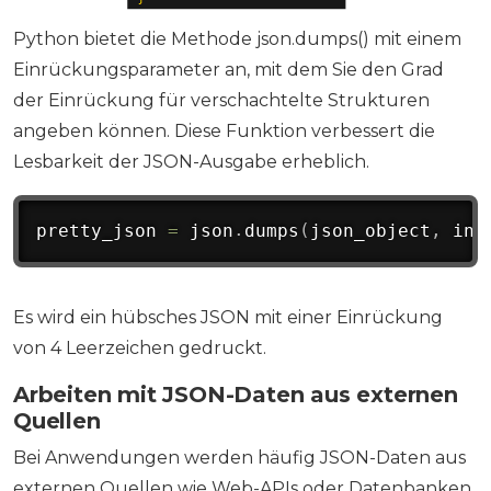
Python bietet die Methode json.dumps() mit einem
Einrückungsparameter an, mit dem Sie den Grad
der Einrückung für verschachtelte Strukturen
angeben können. Diese Funktion verbessert die
Lesbarkeit der JSON-Ausgabe erheblich.
pretty_json 
=
 json
.
dumps
(
json_object
,
 ind
Es wird ein hübsches JSON mit einer Einrückung
von 4 Leerzeichen gedruckt.
Arbeiten mit JSON-Daten aus externen
Quellen
Bei Anwendungen werden häufig JSON-Daten aus
externen Quellen wie Web-APIs oder Datenbanken