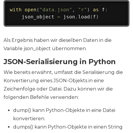
with
open
(
"data.json"
,
"r"
)
as
 f
:
    json_object 
=
 json
.
load
(
f
)
Als Ergebnis haben wir dieselben Daten in die
Variable json_object übernommen.
JSON-Serialisierung in Python
Wie bereits erwähnt, umfasst die Serialisierung die
Konvertierung eines JSON-Objekts in eine
Zeichenfolge oder Datei. Dazu können wir die
folgenden Befehle verwenden:
dump() kann Python-Objekte in eine Datei
konvertieren.
dumps() kann Python-Objekte in einen String