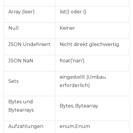
Array (leer)
list() oder ()
Null
Keiner
JSON Undefiniert
Nicht direkt gleichwertig
JSON NaN
float(’nan‘)
eingestellt (Umbau
Sets
erforderlich)
Bytes und
Bytes, Bytearray
Bytearrays
Aufzählungen
enum.Enum