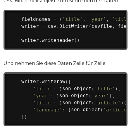
CSV-Bibliotheksobjekt zum Schreiben der Daten:
    fieldnames 
=
(
'title'
,
'year'
,
'title
    writer 
=
 csv
.
DictWriter
(
csvfile
,
 fiel
    writer
.
writeheader
(
)
Und nehmen Sie diese Daten Zeile für Zeile:
    writer
.
writerow
(
{
'title'
:
 json_object
(
'title'
)
,
'year'
:
 json_object
(
'year'
)
,
'title'
:
 json_object
(
'article'
)
(
'
'language'
:
 json_object
(
'article'
}
)