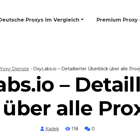
Deutsche Proxys im Vergleich
🎁 Premium Proxy 
Proxy-Dienste
-
OxyLabs.io – Detaillierter Überblick über alle Pro
bs.io – Detaill
 über alle Pro
Kadek
118
0