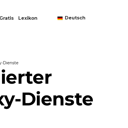
Deutsch
Gratis
Lexikon
xy-Dienste
ierter
xy-Dienste