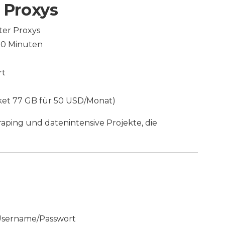
 Proxys
ter Proxys
 30 Minuten
rt
aket 77 GB für 50 USD/Monat)
raping und datenintensive Projekte, die
 Username/Passwort