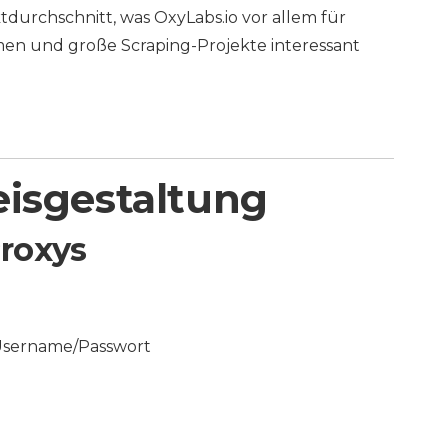
tdurchschnitt, was OxyLabs.io vor allem für
en und große Scraping-Projekte interessant
eisgestaltung
Proxys
 Username/Passwort