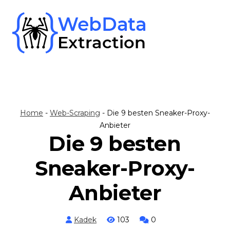
Skip
to
content
Home
-
Web-Scraping
-
Die 9 besten Sneaker-Proxy-
Anbieter
Die 9 besten
Sneaker-Proxy-
Anbieter
Kadek
103
0