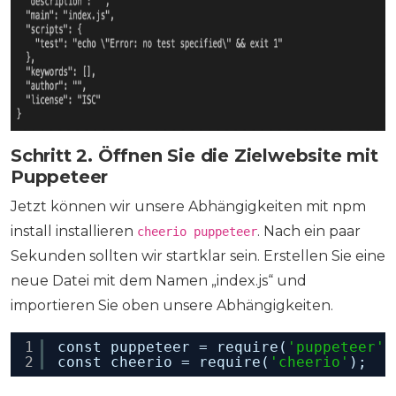
Schritt 2. Öffnen Sie die Zielwebsite mit
Puppeteer
Jetzt können wir unsere Abhängigkeiten mit npm
install installieren
. Nach ein paar
cheerio puppeteer
Sekunden sollten wir startklar sein. Erstellen Sie eine
neue Datei mit dem Namen „index.js“ und
importieren Sie oben unsere Abhängigkeiten.
1
const puppeteer = require(
'puppeteer'
)
2
const cheerio = require(
'cheerio'
);