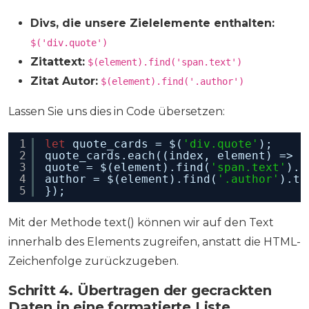
Divs, die unsere Zielelemente enthalten:
$('div.quote')
Zitattext:
$(element).find('span.text')
Zitat Autor:
$(element).find('.author')
Lassen Sie uns dies in Code übersetzen:
1
let
quote_cards = $(
'div.quote'
);
2
quote_cards.each((index, element) => {
3
quote = $(element).find(
'span.text'
).t
4
author = $(element).find(
'.author'
).te
5
});
Mit der Methode text() können wir auf den Text
innerhalb des Elements zugreifen, anstatt die HTML-
Zeichenfolge zurückzugeben.
Schritt 4. Übertragen der gecrackten
Daten in eine formatierte Liste