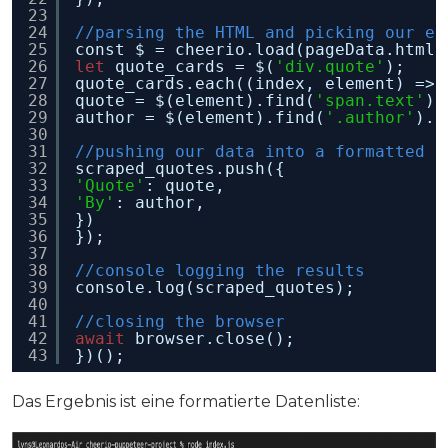
23
24
//parsing the HTML and picking our el
25
const $ = cheerio.load(pageData.html)
26
let
quote_cards = $(
'div.quote'
);
27
quote_cards.each((index, element) => 
28
quote = $(element).find(
'span.text'
).
29
author = $(element).find(
'.author'
).t
30
31
//pushing our data into a formatted l
32
scraped_quotes.push({
33
'Quote'
: quote,
34
'By'
: author,
35
})
36
});
37
38
//console logging the results
39
console.log(scraped_quotes);
40
41
//closing the browser
42
await
browser.close();
43
})();
Das Ergebnis ist eine formatierte Datenliste: