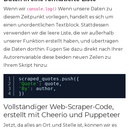
Wenn wir
Wenn unsere Daten zu
console.log()
diesem Zeitpunkt vorliegen, handelt es sich um
einen unordentlichen Textblock. Stattdessen
verwenden wir die leere Liste, die wir außerhalb
unserer Funktion erstellt haben, und übertragen
die Daten dorthin. Fügen Sie dazu direkt nach Ihrer
Autorenvariable diese beiden neuen Zeilen zu
Ihrem Skript hinzu:
1
scraped_quotes.push({
2
'Quote'
: quote,
3
'By'
: author,
4
})
Vollständiger Web-Scraper-Code,
erstellt mit Cheerio und Puppeteer
Jetzt, da alles an Ort und Stelle ist, können wir es