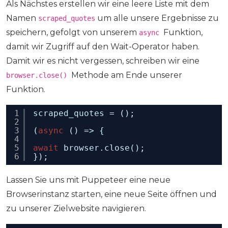
Als Nächstes erstellen wir eine leere Liste mit dem
Namen
um alle unsere Ergebnisse zu
scraped_quotes
speichern, gefolgt von unserem
Funktion,
async
damit wir Zugriff auf den Wait-Operator haben.
Damit wir es nicht vergessen, schreiben wir eine
Methode am Ende unserer
browser.close()
Funktion.
1
scraped_quotes = ();
2
3
(
async
() => {
4
5
await
browser.close();
6
});
Lassen Sie uns mit Puppeteer eine neue
Browserinstanz starten, eine neue Seite öffnen und
zu unserer Zielwebsite navigieren.