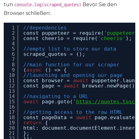
tun
Bevor Sie den
console.log(scraped_quotes)
Browser schließen:
1
//dependencies
2
const puppeteer = require(
'puppeteer'
3
const cheerio = require(
'cheerio'
);
4
5
//empty list to store our data
6
scraped_quotes = ();
7
8
//main function for our scraper
9
(
async
() => {
10
//launching and opening our page
11
const browser = 
await
puppeteer.launc
12
const page = 
await
browser.newPage();
13
14
//navigating to a URL
15
await
page.goto(
'
https://quotes.toscr
16
17
//getting access to the raw HTML
18
const pageData = 
await
page.evaluate(
19
return
{
20
html: document.documentElement.innerH
21
};
22
});