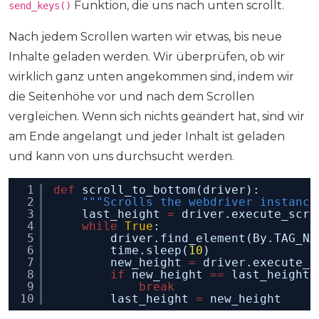
Funktion, die uns nach unten scrollt.
send_keys()
Nach jedem Scrollen warten wir etwas, bis neue
Inhalte geladen werden. Wir überprüfen, ob wir
wirklich ganz unten angekommen sind, indem wir
die Seitenhöhe vor und nach dem Scrollen
vergleichen. Wenn sich nichts geändert hat, sind wir
am Ende angelangt und jeder Inhalt ist geladen
und kann von uns durchsucht werden.
1
def
scroll_to_bottom(driver):
2
"""Scrolls the webdriver instance
3
last_height 
=
driver.execute_scri
4
while
True
:
5
driver.find_element(By.TAG_NA
6
time.sleep(
10
) 
7
new_height 
=
driver.execute_s
8
if
new_height 
=
=
last_height:
9
break
10
last_height 
=
new_height