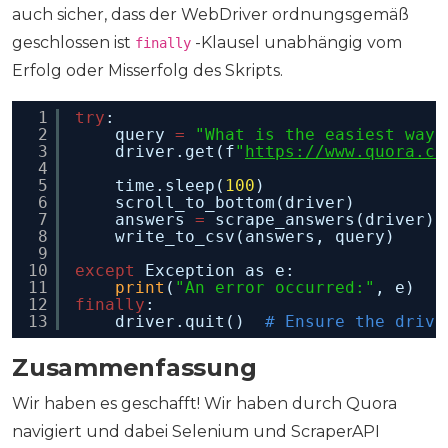
auch sicher, dass der WebDriver ordnungsgemäß
geschlossen ist
-Klausel unabhängig vom
finally
Erfolg oder Misserfolg des Skripts.
1
try
:
2
query 
=
"What is the easiest way 
3
driver.get(f
"
https://www.quora.co
4
5
time.sleep(
100
) 
6
scroll_to_bottom(driver) 
7
answers 
=
scrape_answers(driver) 
8
write_to_csv(answers, query)
9
10
except
Exception as e:
11
print
(
"An error occurred:"
, e)
12
finally
:
13
driver.quit()  
# Ensure the drive
Zusammenfassung
Wir haben es geschafft! Wir haben durch Quora
navigiert und dabei Selenium und ScraperAPI