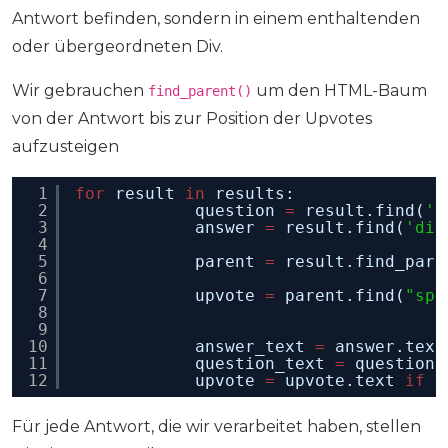
Antwort befinden, sondern in einem enthaltenden
oder übergeordneten Div.
Wir gebrauchen
um den HTML-Baum
find_parent()
von der Antwort bis zur Position der Upvotes
aufzusteigen
1
for
result 
in
results:
2
question 
=
result.find(
'd
3
answer 
=
result.find(
'div
4
5
parent 
=
result.find_pare
6
7
upvote 
=
parent.find(
"spa
8
9
10
answer_text 
=
answer.text
11
question_text 
=
question.
12
upvote 
=
upvote.text 
if
u
Für jede Antwort, die wir verarbeitet haben, stellen