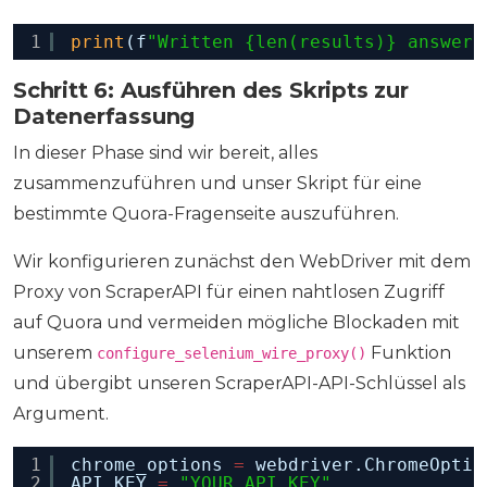
1
print
(f
"Written {len(results)} answers
Schritt 6: Ausführen des Skripts zur
Datenerfassung
In dieser Phase sind wir bereit, alles
zusammenzuführen und unser Skript für eine
bestimmte Quora-Fragenseite auszuführen.
Wir konfigurieren zunächst den WebDriver mit dem
Proxy von ScraperAPI für einen nahtlosen Zugriff
auf Quora und vermeiden mögliche Blockaden mit
unserem
Funktion
configure_selenium_wire_proxy()
und übergibt unseren ScraperAPI-API-Schlüssel als
Argument.
1
chrome_options 
=
webdriver.ChromeOptio
2
API_KEY 
=
"YOUR_API_KEY"