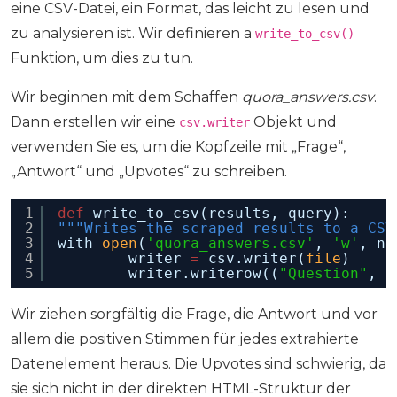
eine CSV-Datei, ein Format, das leicht zu lesen und
zu analysieren ist. Wir definieren a
write_to_csv()
Funktion, um dies zu tun.
Wir beginnen mit dem Schaffen
quora_answers.csv
.
Dann erstellen wir eine
Objekt und
csv.writer
verwenden Sie es, um die Kopfzeile mit „Frage“,
„Antwort“ und „Upvotes“ zu schreiben.
1
def
write_to_csv(results, query):
2
"""Writes the scraped results to a CSV
3
with 
open
(
'quora_answers.csv'
, 
'w'
, ne
4
writer 
=
csv.writer(
file
)
5
writer.writerow((
"Question"
, 
"
Wir ziehen sorgfältig die Frage, die Antwort und vor
allem die positiven Stimmen für jedes extrahierte
Datenelement heraus. Die Upvotes sind schwierig, da
sie sich nicht in der direkten HTML-Struktur der