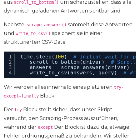
aus
um sicherzustellen, dass alle
scroll_to_bottom()
dynamisch geladenen Antworten sichtbar sind.
Nächste,
sammelt diese Antworten
scrape_answers()
und
speichert sie in einer
write_to_csv()
strukturierten CSV-Datei.
1
time.sleep(
100
)  
# Initial wait for pa
2
scroll_to_bottom(driver)  
# Scroll 
3
answers 
=
scrape_answers(driver)  
#
4
write_to_csv(answers, query)  
# Wri
Wir werden alles innerhalb eines platzieren
try-
Block.
except-finally
Der
Block stellt sicher, dass unser Skript
try
versucht, den Scraping-Prozess auszuführen,
während der
Der Block ist dazu da, etwaige
except
Fehler ordnungsgemäß zu behandeln. Wir stellen