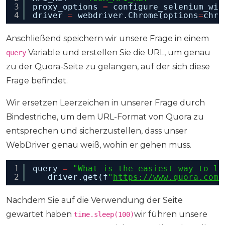
3
proxy_options 
=
configure_selenium_wir
4
driver 
=
webdriver.Chrome(options
=
chro
Anschließend speichern wir unsere Frage in einem
Variable und erstellen Sie die URL, um genau
query
zu der Quora-Seite zu gelangen, auf der sich diese
Frage befindet.
Wir ersetzen Leerzeichen in unserer Frage durch
Bindestriche, um dem URL-Format von Quora zu
entsprechen und sicherzustellen, dass unser
WebDriver genau weiß, wohin er gehen muss.
1
query 
=
"What is the easiest way to le
2
driver.get(f
"
https://www.quora.com/
Nachdem Sie auf die Verwendung der Seite
gewartet haben
wir führen unsere
time.sleep(100)