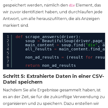
gespeichert werden, nämlich den
Element, das
div
wir zuvor identifiziert haben, und durchlaufen jede
Antwort, um alle herauszufiltern, die als Anzeigen
markiert sind.
1
def
scrape_answers(driver):
2
soup 
=
BeautifulSoup(driver.page_s
3
main_content 
=
soup.find(
"div"
, at
4
all_results 
=
main_content.find_al
5
6
non_ad_results 
=
(result 
for
resul
7
8
return
non_ad_results
Schritt 5: Extrahierte Daten in einer CSV-
Datei speichern
Nachdem Sie alle Ergebnisse gesammelt haben, ist
es an der Zeit, sie für die zukünftige Verwendung zu
organisieren und zu speichern. Dazu erstellen wir