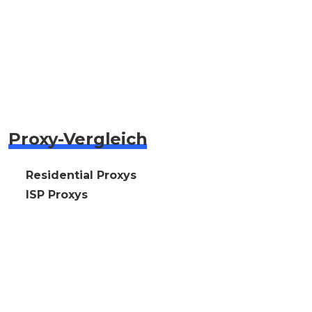
Proxy-Vergleich
🇩🇪 Residential Proxys
🇩🇪 ISP Proxys
🇩🇪 Datacenter Proxys
🇩🇪 Mobile Proxys
🇩🇪 IPv6 Proxys
⭐ Premium Proxy kostenlos