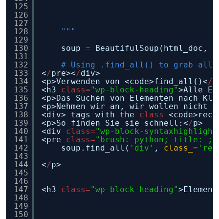
125
126
127
128
"""
129
130
soup 
=
BeautifulSoup(html_doc, 
'
131
132
# Using .find_all() to grab all 
133
<
/
pre><
/
div>
134
<p>Verwenden von <code>find_all()<
/
c
135
<h3 
class
=
"wp-block-heading"
>Alle El
136
<p>Das Suchen von Elementen nach Kla
137
<p>Nehmen wir an, wir wollen nicht m
138
<div> tags with the 
class
<code>reci
139
<p>So finden Sie sie schnell:<
/
p>
140
<div 
class
=
"wp-block-syntaxhighlight
141
<pre 
class
=
"brush: python; title: ; 
142
soup.find_all(
'div'
, 
class_
=
'rec
143
144
<
/
p>
145
146
147
<h3 
class
=
"wp-block-heading"
>Element
148
149
150