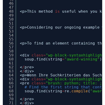
46
47
48
<p>This method 
is
useful when you kn
49
50
51
52
<p>Considering our ongoing example w
53
54
55
56
<p>To find an element containing the
57
58
59
<div 
class
=
"wp-block-syntaxhighlight
60
soup.find(string
=
"award-winning"
)
61
62
<
/
pre>
63
<
/
div>
64
<p>Wenn Ihre Suchkriterien das Suche
65
<div 
class
=
"wp-block-syntaxhighlight
66
<pre 
class
=
"brush: python; title: ; 
67
# Find the first string that conta
68
soup.find(string
=
re.
compile
(
"award
69
70
<
/
pre>
71
<
/
div>