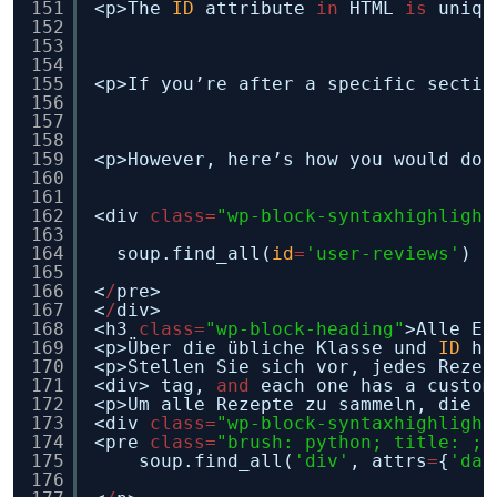
151
<p>The 
ID
attribute 
in
HTML 
is
uniqu
152
153
154
155
<p>If you’re after a specific sectio
156
157
158
159
<p>However, here’s how you would do 
160
161
162
<div 
class
=
"wp-block-syntaxhighlight
163
164
soup.find_all(
id
=
'user-reviews'
)
165
166
<
/
pre>
167
<
/
div>
168
<h3 
class
=
"wp-block-heading"
>Alle El
169
<p>Über die übliche Klasse und 
ID
hi
170
<p>Stellen Sie sich vor, jedes Rezep
171
<div> tag, 
and
each one has a custom
172
<p>Um alle Rezepte zu sammeln, die a
173
<div 
class
=
"wp-block-syntaxhighlight
174
<pre 
class
=
"brush: python; title: ; 
175
soup.find_all(
'div'
, attrs
=
{
'dat
176