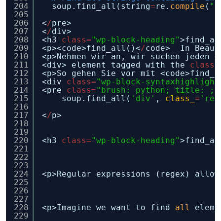
204
soup.find_all(string
=
re.
compile
(
"a
205
206
<
/
pre>
207
<
/
div>
208
<h3 
class
=
"wp-block-heading"
>find_al
209
<p><code>find_all()<
/
code>  In Beaut
210
<p>Nehmen wir an, wir suchen jeden <
211
<div> element tagged with the 
class
212
<p>So gehen Sie vor mit <code>find_a
213
<div 
class
=
"wp-block-syntaxhighlight
214
<pre 
class
=
"brush: python; title: ; 
215
soup.find_all(
'div'
, 
class_
=
'rec
216
217
<
/
p>
218
219
220
<h3 
class
=
"wp-block-heading"
>find_al
221
222
223
224
<p>Regular expressions (regex) allow
225
226
227
228
<p>Imagine we want to find 
all
eleme
229