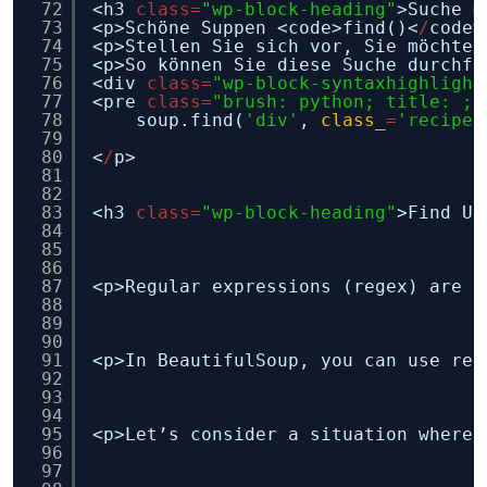
72
<h3 
class
=
"wp-block-heading"
>Suche m
73
<p>Schöne Suppen <code>find()<
/
code>
74
<p>Stellen Sie sich vor, Sie möchten
75
<p>So können Sie diese Suche durchfü
76
<div 
class
=
"wp-block-syntaxhighlight
77
<pre 
class
=
"brush: python; title: ; 
78
soup.find(
'div'
, 
class_
=
'recipe-
79
80
<
/
p>
81
82
83
<h3 
class
=
"wp-block-heading"
>Find Us
84
85
86
87
<p>Regular expressions (regex) are a
88
89
90
91
<p>In BeautifulSoup, you can use reg
92
93
94
95
<p>Let’s consider a situation where 
96
97