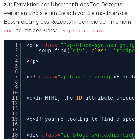
zur Extraktion der Überschrift des Top-Rezepts
weiter an und stellen Sie sich vor, Sie möchten die
Beschreibung des Rezepts finden, die sich in einem
Tag mit der Klasse
.
div
recipe-description
1
<pre 
class
=
""wp-block-syntaxhighligh
2
soup.find(
'div'
, 
class_
=
'recipe-
3
4
<
/
p>
5
6
7
<h3 
class
=
"wp-block-heading"
>Find by
8
9
10
11
<p>In HTML, the 
ID
attribute uniquel
12
13
14
15
<p>If you’re looking to find a speci
16
17
18
<div 
class
=
"wp-block-syntaxhighlight