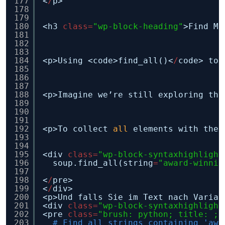
177
<
/
p>
178
179
180
<h3 
class
=
"wp-block-heading"
>Find Mu
181
182
183
184
<p>Using <code>find_all()<
/
code> to 
185
186
187
188
<p>Imagine we’re still exploring the
189
190
191
192
<p>To collect 
all
elements with the 
193
194
195
<div 
class
=
"wp-block-syntaxhighlight
196
soup.find_all(string
=
"award-winnin
197
198
<
/
pre>
199
<
/
div>
200
<p>Und falls Sie im Text nach Variat
201
<div 
class
=
"wp-block-syntaxhighlight
202
<pre 
class
=
"brush: python; title: ; 
203
# Find all strings containing 'awa