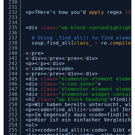
230
231
232
<p>THere’s how you’d 
apply
regex 
in
233
234
235
<div 
class
=
"wp-block-syntaxhighlight
236
237
# Using .find_all() to find elemen
238
soup.find_all(
class_
=
re.
compile
(
239
240
<
/
pre>
241
<
/
div><
/
pre><
/
pre><
/
div>
242
<p><
/
p><
/
div>
243
<
/
code><p><code>                    
244
<
/
pre><
/
pre><
/
div><
/
div>
245
<div 
class
=
"elementor-element elemen
246
<div 
class
=
"e-con-inner"
>
247
<div 
class
=
"elementor-element elemen
248
<div 
class
=
"elementor-widget-contain
249
<h2 
class
=
"wp-block-heading"
>find() 
250
<p>Wir haben bereits untersucht, wie
251
<p><code>find_all()<
/
code>  ist Ihr 
252
<p>Im Gegensatz dazu <code>find()<
/
c
253
<p>Hier ist ein einfacher Vergleich:
254
<ul>
255
<li><code>find_all()<
/
code>  Gibt ei