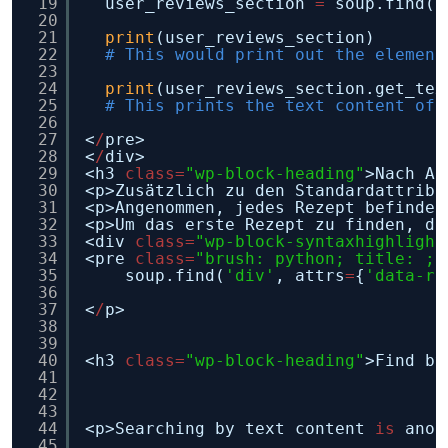
19
user_reviews_section 
=
soup.find(
i
20
21
print
(user_reviews_section)
22
# This would print out the element
23
24
print
(user_reviews_section.get_tex
25
# This prints the text content of 
26
27
<
/
pre>
28
<
/
div>
29
<h3 
class
=
"wp-block-heading"
>Nach At
30
<p>Zusätzlich zu den Standardattribu
31
<p>Angenommen, jedes Rezept befindet
32
<p>Um das erste Rezept zu finden, da
33
<div 
class
=
"wp-block-syntaxhighlight
34
<pre 
class
=
"brush: python; title: ; 
35
soup.find(
'div'
, attrs
=
{
'data-re
36
37
<
/
p>
38
39
40
<h3 
class
=
"wp-block-heading"
>Find by
41
42
43
44
<p>Searching by text content 
is
anot
45