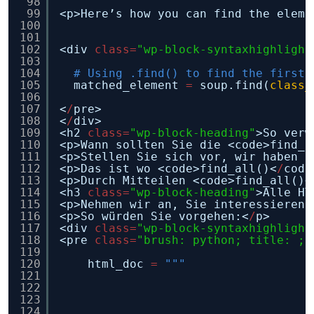
98
99
<p>Here’s how you can find the eleme
100
101
102
<div 
class
=
"wp-block-syntaxhighlight
103
104
# Using .find() to find the first 
105
matched_element 
=
soup.find(
class_
106
107
<
/
pre>
108
<
/
div>
109
<h2 
class
=
"wp-block-heading"
>So verw
110
<p>Wann sollten Sie die <code>find_a
111
<p>Stellen Sie sich vor, wir haben g
112
<p>Das ist wo <code>find_all()<
/
code
113
<p>Durch Mitteilen <code>find_all()<
114
<h3 
class
=
"wp-block-heading"
>Alle HT
115
<p>Nehmen wir an, Sie interessieren 
116
<p>So würden Sie vorgehen:<
/
p>
117
<div 
class
=
"wp-block-syntaxhighlight
118
<pre 
class
=
"brush: python; title: ; 
119
120
html_doc 
=
"""
121
122
123
124