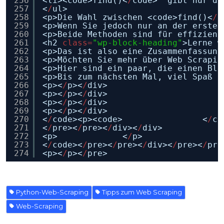
256
<li><code>find()<
/
code>  gibt nur da
257
<
/
ul>
258
<p>Die Wahl zwischen <code>find()<
/
c
259
<p>Wenn Sie jedoch nur an der ersten
260
<p>Beide Methoden sind für effizient
261
<h2 
class
=
"wp-block-heading"
>Lerne w
262
<p>Das ist also eine Zusammenfassung
263
<p>Möchten Sie mehr über Web Scrapin
264
<p>Hier sind ein paar, die einen Bli
265
<p>Bis zum nächsten Mal, viel Spaß b
266
<p><
/
p><
/
div>
267
<p><
/
p><
/
div>
268
<p><
/
p><
/
div>
269
<p><
/
p><
/
div>
270
<
/
code><p><code>                <
/
co
271
<
/
pre><
/
pre><
/
div><
/
div>
272
<p>             <
/
p>
273
<
/
code><
/
pre><
/
pre><
/
div><
/
pre><
/
pre
274
<p><
/
p><
/
pre>
Python-Web-Scraping
Tipps zum Web Scraping
Web-Scraping