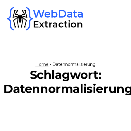
Skip
to
content
Home
-
Datennormalisierung
Schlagwort:
Datennormalisierun