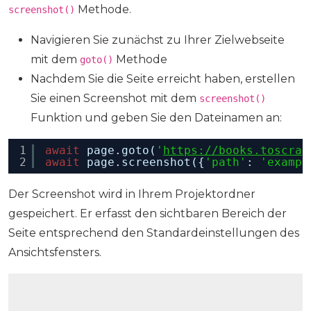
Methode.
screenshot()
Navigieren Sie zunächst zu Ihrer Zielwebseite
mit dem
Methode
goto()
Nachdem Sie die Seite erreicht haben, erstellen
Sie einen Screenshot mit dem
screenshot()
Funktion und geben Sie den Dateinamen an:
1
await
page.goto(
'
https://books.toscrap
2
await
page.screenshot({
'path'
: 
'exampl
Der Screenshot wird in Ihrem Projektordner
gespeichert. Er erfasst den sichtbaren Bereich der
Seite entsprechend den Standardeinstellungen des
Ansichtsfensters.