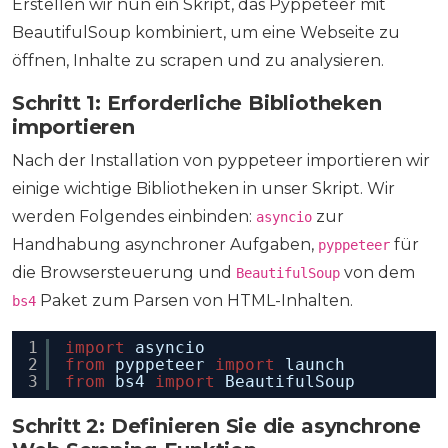
Erstellen wir nun ein Skript, das Pyppeteer mit
BeautifulSoup kombiniert, um eine Webseite zu
öffnen, Inhalte zu scrapen und zu analysieren.
Schritt 1: Erforderliche Bibliotheken
importieren
Nach der Installation von pyppeteer importieren wir
einige wichtige Bibliotheken in unser Skript. Wir
werden Folgendes einbinden:
zur
asyncio
Handhabung asynchroner Aufgaben,
für
pyppeteer
die Browsersteuerung und
von dem
BeautifulSoup
Paket zum Parsen von HTML-Inhalten.
bs4
1
import
asyncio 
2
from
pyppeteer 
import
launch 
3
from
bs4 
import
BeautifulSoup
Schritt 2: Definieren Sie die asynchrone