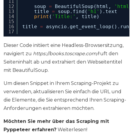
11
12
soup 
=
BeautifulSoup(html, 
'html.
13
title 
=
soup.find(
'h1'
).text
14
print
(
'Title:'
, title)
15
16
title 
=
asyncio.get_event_loop().run_
17
Dieser Code initiiert eine Headless-Browsersitzung,
navigiert zu
https://books.toscrape.com/
ruft den
Seiteninhalt ab und extrahiert den Webseitentitel
mit BeautifulSoup.
Um diesen Snippet in Ihrem Scraping-Projekt zu
verwenden, aktualisieren Sie einfach die URL und
die Elemente, die Sie entsprechend Ihren Scraping-
Anforderungen extrahieren möchten.
Möchten Sie mehr über das Scraping mit
Pyppeteer erfahren?
Weiterlesen!