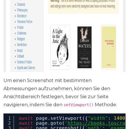
Um einen Screenshot mit bestimmten
Abmessungen aufzunehmen, können Sie den
Ansichtsbereich festlegen, bevor Sie zur Seite
navigieren, indem Sie den
Methode:
setViewport()
1
await
page.setViewport({
"width"
: 
1400
,
2
await
page.goto(
'
https://books.toscrap
3
await
page.screenshot({
'path'
: 
'exampl