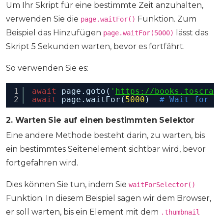
Um Ihr Skript für eine bestimmte Zeit anzuhalten,
verwenden Sie die
Funktion. Zum
page.waitFor()
Beispiel das Hinzufügen
lässt das
page.waitFor(5000)
Skript 5 Sekunden warten, bevor es fortfährt.
So verwenden Sie es:
1
await
page.goto(
'
https://books.toscrap
2
await
page.waitFor(
5000
)  
# Wait for 5
2. Warten Sie auf einen bestimmten Selektor
Eine andere Methode besteht darin, zu warten, bis
ein bestimmtes Seitenelement sichtbar wird, bevor
fortgefahren wird.
Dies können Sie tun, indem Sie
waitForSelector()
Funktion. In diesem Beispiel sagen wir dem Browser,
er soll warten, bis ein Element mit dem
.thumbnail