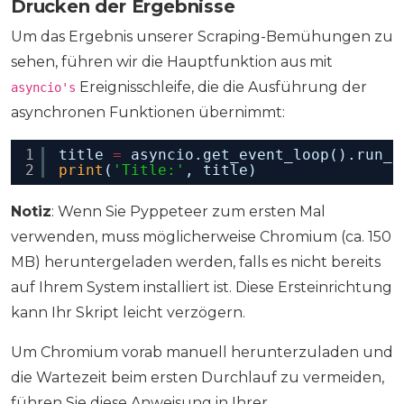
Drucken der Ergebnisse
Um das Ergebnis unserer Scraping-Bemühungen zu
sehen, führen wir die Hauptfunktion aus mit
Ereignisschleife, die die Ausführung der
asyncio's
asynchronen Funktionen übernimmt:
1
title 
=
asyncio.get_event_loop().run_u
2
print
(
'Title:'
, title)
Notiz
: Wenn Sie Pyppeteer zum ersten Mal
verwenden, muss möglicherweise Chromium (ca. 150
MB) heruntergeladen werden, falls es nicht bereits
auf Ihrem System installiert ist. Diese Ersteinrichtung
kann Ihr Skript leicht verzögern.
Um Chromium vorab manuell herunterzuladen und
die Wartezeit beim ersten Durchlauf zu vermeiden,
führen Sie diese Anweisung in Ihrer