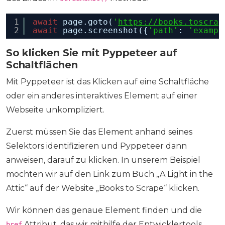
1
await
page.goto(
'
https://books.toscrap
2
await
page.screenshot({
'path'
: 
'exampl
So klicken Sie mit Pyppeteer auf
Schaltflächen
Mit Pyppeteer ist das Klicken auf eine Schaltfläche
oder ein anderes interaktives Element auf einer
Webseite unkompliziert.
Zuerst müssen Sie das Element anhand seines
Selektors identifizieren und Pyppeteer dann
anweisen, darauf zu klicken. In unserem Beispiel
möchten wir auf den Link zum Buch „A Light in the
Attic“ auf der Website „Books to Scrape“ klicken.
Wir können das genaue Element finden und die
Attribut, das wir mithilfe der Entwicklertools
href