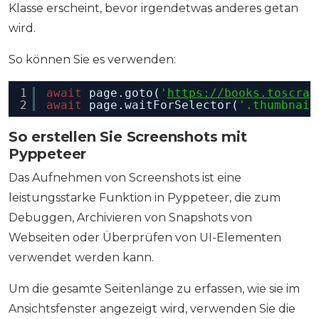
Klasse erscheint, bevor irgendetwas anderes getan
wird.
So können Sie es verwenden:
1
await
page.goto(
'
https://books.toscrap
2
await
page.waitForSelector(
'.thumbnail
So erstellen Sie Screenshots mit
Pyppeteer
Das Aufnehmen von Screenshots ist eine
leistungsstarke Funktion in Pyppeteer, die zum
Debuggen, Archivieren von Snapshots von
Webseiten oder Überprüfen von UI-Elementen
verwendet werden kann.
Um die gesamte Seitenlänge zu erfassen, wie sie im
Ansichtsfenster angezeigt wird, verwenden Sie die