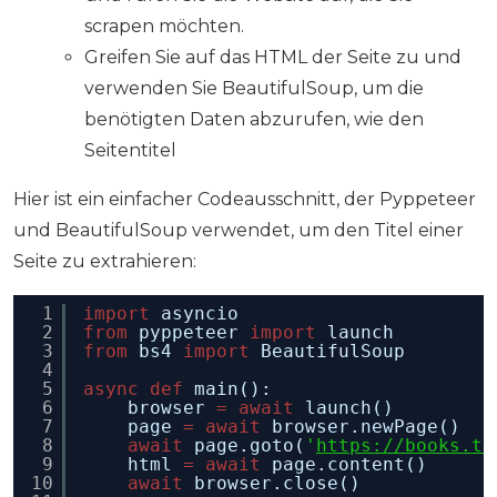
scrapen möchten.
Greifen Sie auf das HTML der Seite zu und
verwenden Sie BeautifulSoup, um die
benötigten Daten abzurufen, wie den
Seitentitel
Hier ist ein einfacher Codeausschnitt, der Pyppeteer
und BeautifulSoup verwendet, um den Titel einer
Seite zu extrahieren:
1
import
asyncio
2
from
pyppeteer 
import
launch
3
from
bs4 
import
BeautifulSoup
4
5
async
def
main():
6
browser 
=
await
launch()
7
page 
=
await
browser.newPage()
8
await
page.goto(
'
https://books.to
9
html 
=
await
page.content()
10
await
browser.close()