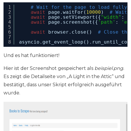
1
# Wait for the page to load fully
2
await
page.waitFor(
10000
)  
# Wait 
3
await
page.setViewport({
"width"
: 
1
4
await
page.screenshot({
'path'
: 
'ex
5
6
await
browser.close()  
# Close the
7
8
asyncio.get_event_loop().run_until_com
Und es hat funktioniert!
Hier ist der Screenshot gespeichert als
beispiel.png.
Es zeigt die Detailseite von „A Light in the Attic“ und
bestätigt, dass unser Skript erfolgreich ausgeführt
wurde.