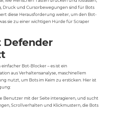
se, wie Menschen Tasten drücken und loslassen,
ing, Druck und Cursorbewegungen sind für Bots
ert diese Herausforderung weiter, um den Bot-
 was sie zu einer wichtigen Hürde für Scraper
 Defender
t
infacher Bot-Blocker – es ist ein
ation aus Verhaltensanalyse, maschinellem
 nutzt, um Bots im Keim zu ersticken. Hier ist
igung:
wie Benutzer mit der Seite interagieren, und sucht
, Scrollverhalten und Klickmustern, die Bots