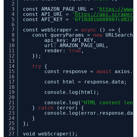
2
3
const AMAZON_PAGE_URL = 
'
https://www.
4
const API_URL = 
'
https://api.scrapera
5
const API_KEY = 
'6f18d81b608007cd8226
6
7
const webScraper = 
async
() => {
8
const queryParams = 
new
URLSearchP
9
api_key: API_KEY,
10
url: AMAZON_PAGE_URL,
11
render: 
true
,
12
});
13
14
try
{
15
const response = 
await
axios.g
16
17
const html = response.data;
18
19
console.log(html);
20
21
console.log(
"HTML content leng
22
} 
catch
(error) {
23
console.log(error.response.dat
24
}
25
};
26
27
void webScraper();