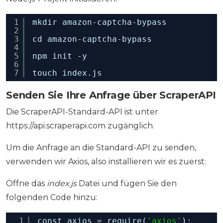
1
mkdir amazon-captcha-bypass
2
3
cd amazon-captcha-bypass
4
5
npm init -y
6
7
touch index.js  
Senden Sie Ihre Anfrage über ScraperAPI
Die ScraperAPI-Standard-API ist unter
https://api.scraperapi.com zugänglich.
Um die Anfrage an die Standard-API zu senden,
verwenden wir Axios, also installieren wir es zuerst:
Öffne das
index.js
Datei und fügen Sie den
folgenden Code hinzu:
1
const axios = require(
'axios'
);