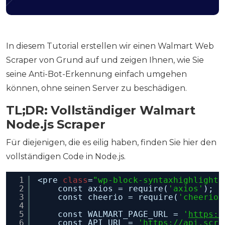
In diesem Tutorial erstellen wir einen Walmart Web
Scraper von Grund auf und zeigen Ihnen, wie Sie
seine Anti-Bot-Erkennung einfach umgehen
können, ohne seinen Server zu beschädigen.
TL;DR: Vollständiger Walmart
Node.js Scraper
Für diejenigen, die es eilig haben, finden Sie hier den
vollständigen Code in Node.js.
1
<pre 
class
=
"wp-block-syntaxhighlighte
2
const axios = require(
'axios'
);
3
const cheerio = require(
'cheerio'
4
5
const WALMART_PAGE_URL = 
'
https:/
6
const API_URL = 
'
https://api.scra