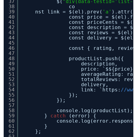
37
$(
"div(data-testid='list-v
38
co
39
nst link = $(el).prev(
'a'
).attr(
'
40
const price = $(el).fi
41
const priceCents = $(e
42
const description = $(
43
const reviews = $(el).
44
const delivery = $(el)
45
46
const { rating, review
47
48
productList.push({
49
description,
50
price: `$${price}.
51
averageRating: rat
52
totalReviews: revi
53
delivery,
54
link: `https:
//www
55
});
56
});
57
58
console.log(productList);
59
} 
catch
(error) {
60
console.log(error.response
61
}
62
};
63