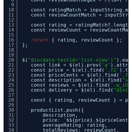
9
10
const ratingMatch = inputString.ma
11
const reviewCountMatch = inputStri
12
13
const rating = ratingMatch?.length
14
const reviewCount = reviewCountMat
15
16
return
{ rating, reviewCount };
17
};
18
19
20
$(
"div(data-testid='list-view')"
).eac
21
const link = $(el).prev(
'a'
).attr(
22
const price = $(el).find(
'.f2'
).te
23
const priceCents = $(el).find(
'.f2
24
const description = $(el).find(
"sp
25
const reviews = $(el).find(
'.w_iUH
26
const delivery = $(el).find(
"div(d
27
28
const { rating, reviewCount } = pa
29
30
productList.push({
31
description,
32
price: `$${price}.${priceCents
33
averageRating: rating,
34
totalReviews: reviewCount,