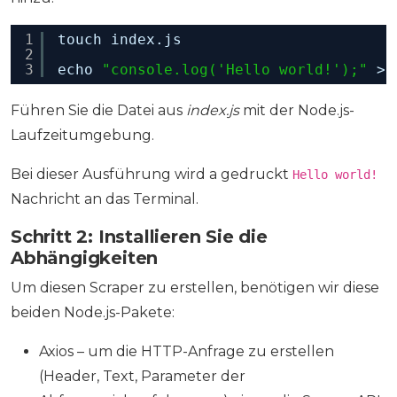
1
touch index.js
2
3
echo 
"console.log('Hello world!');"
> 
Führen Sie die Datei aus
index.js
mit der Node.js-
Laufzeitumgebung.
Bei dieser Ausführung wird a gedruckt
Hello world!
Nachricht an das Terminal.
Schritt 2: Installieren Sie die
Abhängigkeiten
Um diesen Scraper zu erstellen, benötigen wir diese
beiden Node.js-Pakete:
Axios – um die HTTP-Anfrage zu erstellen
(Header, Text, Parameter der