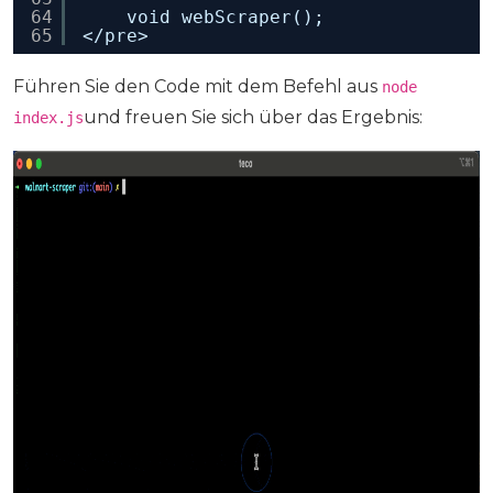
64
void webScraper();
65
</pre>
Führen Sie den Code mit dem Befehl aus
node
und freuen Sie sich über das Ergebnis:
index.js