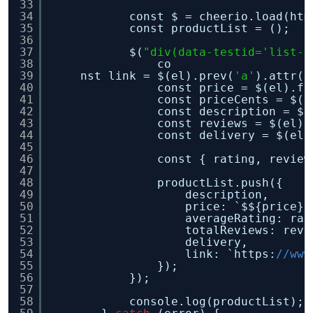
33
34
const $ = cheerio.load(htm
35
const productList = ();
36
37
$(
"div(data-testid='list-v
38
co
39
nst link = $(el).prev(
'a'
).attr(
'
40
const price = $(el).fi
41
const priceCents = $(e
42
const description = $(
43
const reviews = $(el).
44
const delivery = $(el)
45
46
const { rating, review
47
48
productList.push({
49
description,
50
price: `$${price}.
51
averageRating: rat
52
totalReviews: revi
53
delivery,
54
link: `https:
//www
55
});
56
});
57
58
console.log(productList);