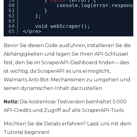
59
} 
catch
(error) {
60
console.log(error.response
61
}
62
};
63
64
void webScraper();
65
</pre>
Bevor Sie diesen Code ausführen, installieren Sie die
Abhängigkeiten und legen Sie Ihren API-Schlüssel
fest, den Sie im ScraperAPI-Dashboard finden – dies
ist wichtig, da ScraperAPI es uns ermöglicht,
Walmarts Anti-Bot-Mechanismen zu umgehen und
seinen dynamischen Inhalt darzustellen.
Notiz:
Die kostenlose Testversion beinhaltet 5.000
API-Credits und Zugriff auf alle ScraperAPI-Tools.
Möchten Sie die Details erfahren? Lasst uns mit dem
Tutorial beginnen!