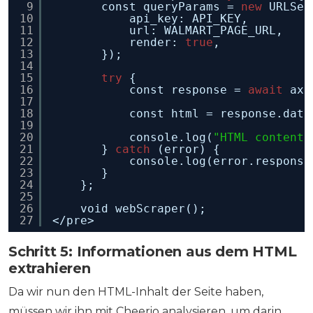
9
const queryParams = 
new
URLSea
10
api_key: API_KEY,
11
url: WALMART_PAGE_URL,
12
render: 
true
,
13
});
14
15
try
{
16
const response = 
await
axi
17
18
const html = response.data
19
20
console.log(
"HTML content"
21
} 
catch
(error) {
22
console.log(error.response
23
}
24
};
25
26
void webScraper();
27
</pre>
Schritt 5: Informationen aus dem HTML
extrahieren
Da wir nun den HTML-Inhalt der Seite haben,
müssen wir ihn mit Cheerio analysieren, um darin