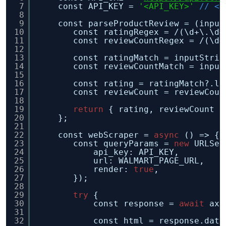
7
const API_KEY = 
'<API_KEY>'
// <-
8
9
const parseProductReview = (input
10
const ratingRegex = /(\d+\.\d+
11
const reviewCountRegex = /(\d+
12
13
const ratingMatch = inputStrin
14
const reviewCountMatch = input
15
16
const rating = ratingMatch?.le
17
const reviewCount = reviewCoun
18
19
return
{ rating, reviewCount }
20
};
21
22
const webScraper = 
async
() => {
23
const queryParams = 
new
URLSea
24
api_key: API_KEY,
25
url: WALMART_PAGE_URL,
26
render: 
true
,
27
});
28
29
try
{
30
const response = 
await
axi
31
32
const html = response.data