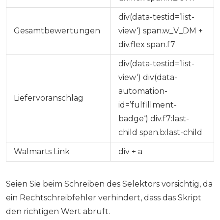
div(data-testid=’list-
Gesamtbewertungen
view‘) span.w_V_DM +
div.flex span.f7
div(data-testid=’list-
view‘) div(data-
automation-
Liefervoranschlag
id=’fulfillment-
badge‘) div.f7:last-
child span.b:last-child
Walmarts Link
div + a
Seien Sie beim Schreiben des Selektors vorsichtig, da
ein Rechtschreibfehler verhindert, dass das Skript
den richtigen Wert abruft.