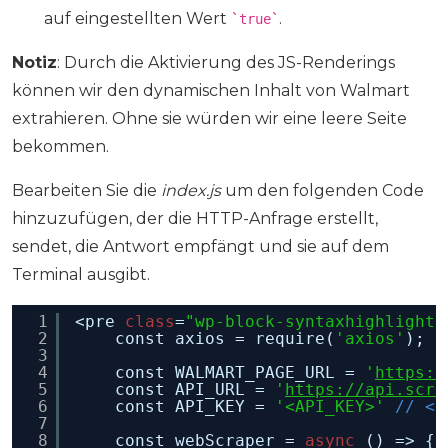
auf eingestellten Wert
.
`true`
Notiz
: Durch die Aktivierung des JS-Renderings
können wir den dynamischen Inhalt von Walmart
extrahieren. Ohne sie würden wir eine leere Seite
bekommen.
Bearbeiten Sie die
index.js
um den folgenden Code
hinzuzufügen, der die HTTP-Anfrage erstellt,
sendet, die Antwort empfängt und sie auf dem
Terminal ausgibt.
1
<pre 
class
=
"wp-block-syntaxhighlighte
2
const axios = require(
'axios'
);
3
4
const WALMART_PAGE_URL = 
'
https:/
5
const API_URL = 
'
https://api.scra
6
const API_KEY = 
'<API_KEY>'
// <-
7
8
const webScraper = 
async
() => {