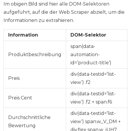
Im obigen Bild sind hier alle DOM-Selektoren
aufgeführt, auf die der Web Scraper abzielt, um die
Informationen zu extrahieren.
Information
DOM-Selektor
span(data-
Produktbeschreibung
automation-
id=’product-title‘)
div(data-testid=’list-
Preis
view‘) .f2
div(data-testid=’list-
Preis Cent
view‘) .f2 + span.f6
div(data-testid=’list-
Durchschnittliche
view‘) span.w_V_DM +
Bewertung
div.flex span.w_iUH7