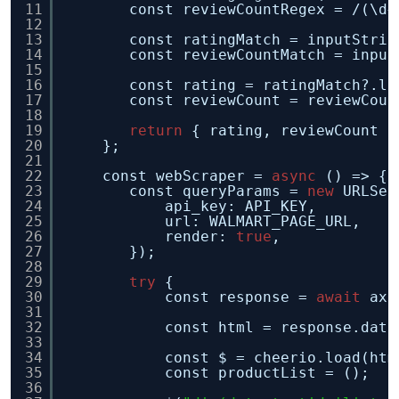
11
const reviewCountRegex = /(\d+
12
13
const ratingMatch = inputStrin
14
const reviewCountMatch = input
15
16
const rating = ratingMatch?.le
17
const reviewCount = reviewCoun
18
19
return
{ rating, reviewCount }
20
};
21
22
const webScraper = 
async
() => {
23
const queryParams = 
new
URLSea
24
api_key: API_KEY,
25
url: WALMART_PAGE_URL,
26
render: 
true
,
27
});
28
29
try
{
30
const response = 
await
axi
31
32
const html = response.data
33
34
const $ = cheerio.load(htm
35
const productList = ();
36