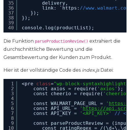
35
delivery,
36
link: `https:
//www.walmart.com
37
});
38
});
39
40
console.log(productList);
Die Funktion
extrahiert die
parseProductionReview()
durchschnittliche Bewertung und die
Gesamtbewertung der Kunden zum Produkt.
Hier ist der vollständige Code des
index.js
Datei:
1
<pre 
class
=
"wp-block-syntaxhighlighte
2
const axios = require(
'axios'
);
3
const cheerio = require(
'cheerio'
4
5
const WALMART_PAGE_URL = 
'
https:/
6
const API_URL = 
'
https://api.scra
7
const API_KEY = 
'<API_KEY>'
// <-
8
9
const parseProductReview = (input
10
const ratingRegex = /(\d+\.\d+