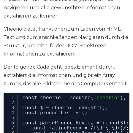
navigieren und alle gewünschten Informationen
extrahieren zu können.
Cheerio bietet Funktionen zum Laden von HTML-
Text und zum anschließenden Navigieren durch die
Struktur, um mithilfe der DOM-Selektoren
Informationen zu extrahieren.
Der folgende Code geht jedes Element durch,
extrahiert die Informationen und gibt ein Array
zurück, das alle Bildschirme des Computers enthält.
1
const cheerio = require(
'cheerio'
);
2
3
const $ = cheerio.load(html);
4
const productList = ();
5
6
const parseProductReview = (inputStri
7
const ratingRegex = /(\d+\.\d+)/;
8
const reviewCountRegex = /(\d+) re