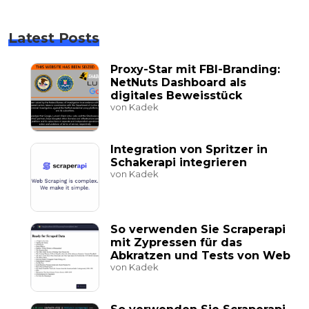
Latest Posts
Proxy-Star mit FBI-Branding:
NetNuts Dashboard als
digitales Beweisstück
von Kadek
Integration von Spritzer in
Schakerapi integrieren
von Kadek
So verwenden Sie Scraperapi
mit Zypressen für das
Abkratzen und Tests von Web
von Kadek