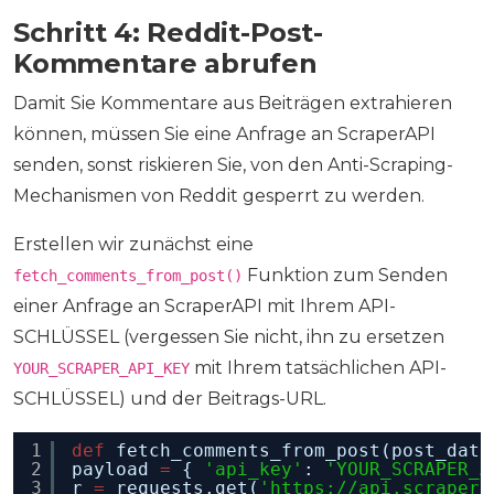
Schritt 4: Reddit-Post-
Kommentare abrufen
Damit Sie Kommentare aus Beiträgen extrahieren
können, müssen Sie eine Anfrage an ScraperAPI
senden, sonst riskieren Sie, von den Anti-Scraping-
Mechanismen von Reddit gesperrt zu werden.
Erstellen wir zunächst eine
Funktion zum Senden
fetch_comments_from_post()
einer Anfrage an ScraperAPI mit Ihrem API-
SCHLÜSSEL (vergessen Sie nicht, ihn zu ersetzen
mit Ihrem tatsächlichen API-
YOUR_SCRAPER_API_KEY
SCHLÜSSEL) und der Beitrags-URL.
1
def
fetch_comments_from_post(post_data
2
payload 
=
{ 
'api_key'
: 
'YOUR_SCRAPER_A
3
r 
=
requests.get(
'
https://api.scrapera