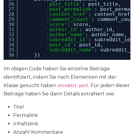
26
'post_title'
: post_title,
27
'post_permalink'
: post_permal
28
'content_href'
: content_href,
29
'comment_count'
: comment_coun
30
'score'
: score,
31
'author_id'
: author_id,
32
'author_name'
: author_name,
33
'subreddit_id'
: subreddit_id,
34
'post_id'
: post_id,
35
'subreddit_name'
: subreddit_n
36
})  
Im obigen Code haben Sie einzelne Beiträge
identifiziert, indem Sie nach Elementen mit der
Klasse gesucht haben
. Für jeden dieser
shreddit-post
Beiträge haben Sie dann Details extrahiert wie:
Titel
Permalink
Inhaltslink
Anzahl Kommentare