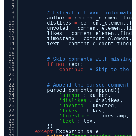
6
7
8
# Extract relevant informatio
9
author 
=
comment_element.find
10
dislikes 
=
comment_element.fi
11
unvoted 
=
comment_element.fin
12
likes 
=
comment_element.find(
13
timestamp 
=
comment_element.f
14
text 
=
comment_element.find(
'
15
16
17
# Skip comments with missing 
18
if
not
text:
19
continue
# Skip to the n
20
21
22
# Append the parsed comment t
23
parsed_comments.append({
24
'author'
: author,
25
'dislikes'
: dislikes,
26
'unvoted'
: unvoted,
27
'likes'
: likes,
28
'timestamp'
: timestamp,
29
'text'
: text
30
})
31
except
Exception as e: