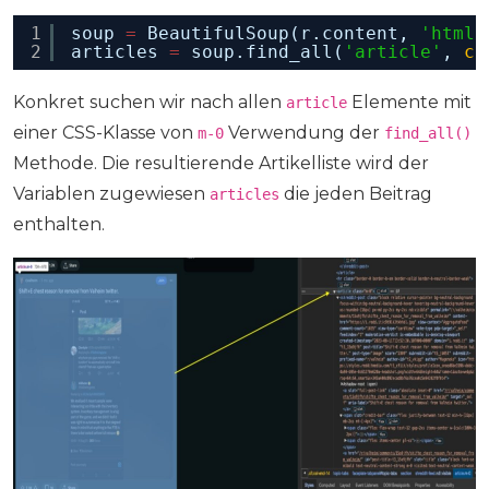
1
soup 
=
BeautifulSoup(r.content, 
'html.
2
articles 
=
soup.find_all(
'article'
, 
cl
Konkret suchen wir nach allen
Elemente mit
article
einer CSS-Klasse von
Verwendung der
m-0
find_all()
Methode. Die resultierende Artikelliste wird der
Variablen zugewiesen
die jeden Beitrag
articles
enthalten.