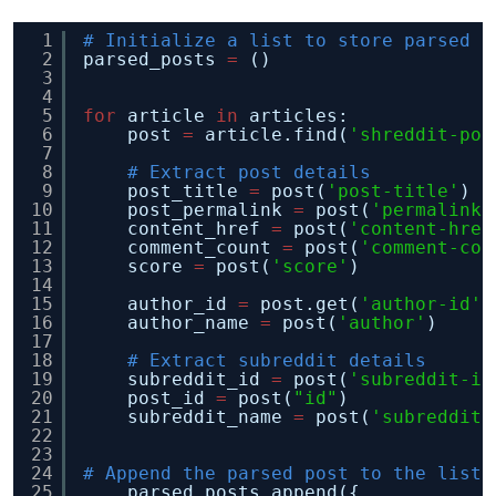
1
# Initialize a list to store parsed p
2
parsed_posts 
=
()
3
4
5
for
article 
in
articles:
6
post 
=
article.find(
'shreddit-pos
7
8
# Extract post details
9
post_title 
=
post(
'post-title'
)
10
post_permalink 
=
post(
'permalink'
11
content_href 
=
post(
'content-href
12
comment_count 
=
post(
'comment-cou
13
score 
=
post(
'score'
)
14
15
author_id 
=
post.get(
'author-id'
,
16
author_name 
=
post(
'author'
)
17
18
# Extract subreddit details
19
subreddit_id 
=
post(
'subreddit-id
20
post_id 
=
post(
"id"
)
21
subreddit_name 
=
post(
'subreddit-
22
23
24
# Append the parsed post to the list
25
parsed_posts.append({