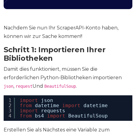
Nachdem Sie nun Ihr ScraperAPI-Konto haben,
können wir zur Sache kommen!!
Schritt 1: Importieren Ihrer
Bibliotheken
Damit dies funktioniert, müssen Sie die
erforderlichen Python-Bibliotheken importieren
,
Und
.
json
request
BeautifulSoup
1
import
json
2
from
datetime 
import
datetime
3
import
requests
4
from
bs4 
import
BeautifulSoup
Erstellen Sie als Nächstes eine Variable zum