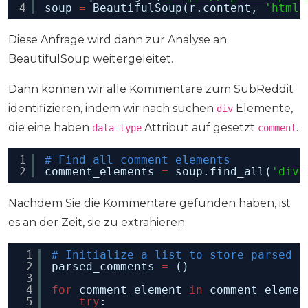
4
soup 
=
BeautifulSoup(r.content, 
'html.
Diese Anfrage wird dann zur Analyse an
BeautifulSoup weitergeleitet.
Dann können wir alle Kommentare zum SubReddit
identifizieren, indem wir nach suchen
Elemente,
div
die eine haben
Attribut auf gesetzt
.
data-type
comment
1
# Find all comment elements
2
comment_elements 
=
soup.find_all(
'div'
Nachdem Sie die Kommentare gefunden haben, ist
es an der Zeit, sie zu extrahieren.
1
# Initialize a list to store parsed c
2
parsed_comments 
=
()
3
4
for
comment_element 
in
comment_elemen
5
try
: