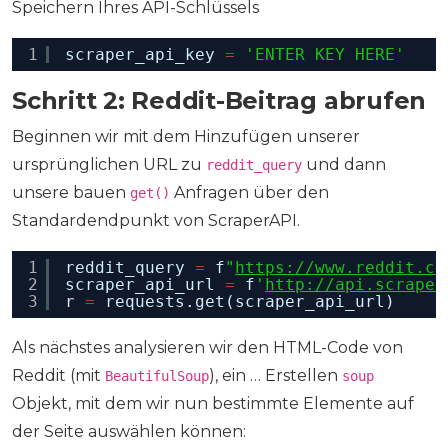
Speichern Ihres API-Schlüssels
1
scraper_api_key 
=
'ENTER KEY HERE'
Schritt 2: Reddit-Beitrag abrufen
Beginnen wir mit dem Hinzufügen unserer
ursprünglichen URL zu
und dann
reddit_query
unsere bauen
Anfragen über den
get()
Standardendpunkt von ScraperAPI.
1
reddit_query 
=
f
"
https://www.reddit.co
2
scraper_api_url 
=
f
'
http://api.scraper
3
r 
=
requests.get(scraper_api_url)
Als nächstes analysieren wir den HTML-Code von
Reddit (mit
), ein … Erstellen
BeautifulSoup
soup
Objekt, mit dem wir nun bestimmte Elemente auf
der Seite auswählen können: