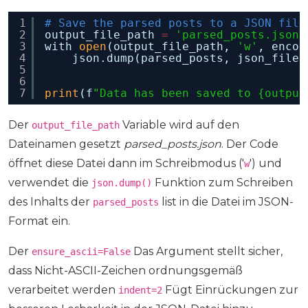
1
# Save the parsed posts to a JSON file
2
output_file_path 
=
'parsed_posts.json'
3
with 
open
(output_file_path, 
'w'
, encod
4
json.dump(parsed_posts, json_file,
5
6
7
print
(f
"Data has been saved to {output
Der
Variable wird auf den
output_file_path
Dateinamen gesetzt
parsed_posts.json
. Der Code
öffnet diese Datei dann im Schreibmodus ('
') und
w
verwendet die
Funktion zum Schreiben
json.dump()
des Inhalts der
list in die Datei im JSON-
parsed_posts
Format ein.
Der
Das Argument stellt sicher,
ensure_ascii=False
dass Nicht-ASCII-Zeichen ordnungsgemäß
verarbeitet werden
Fügt Einrückungen zur
indent=2