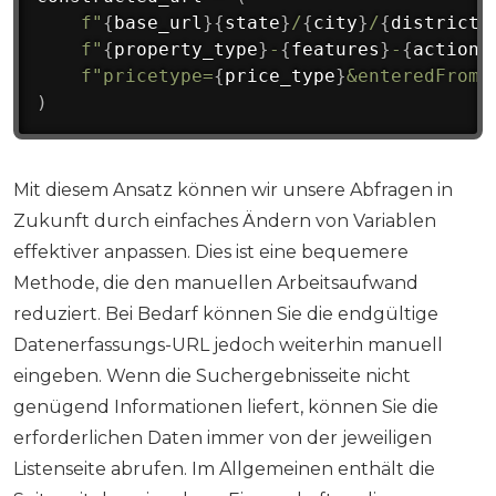
f"
{
base_url
}
{
state
}
/
{
city
}
/
{
district_
f"
{
property_type
}
-
{
features
}
-
{
action
}
f"pricetype=
{
price_type
}
&enteredFrom=
)
Mit diesem Ansatz können wir unsere Abfragen in
Zukunft durch einfaches Ändern von Variablen
effektiver anpassen. Dies ist eine bequemere
Methode, die den manuellen Arbeitsaufwand
reduziert. Bei Bedarf können Sie die endgültige
Datenerfassungs-URL jedoch weiterhin manuell
eingeben. Wenn die Suchergebnisseite nicht
genügend Informationen liefert, können Sie die
erforderlichen Daten immer von der jeweiligen
Listenseite abrufen. Im Allgemeinen enthält die