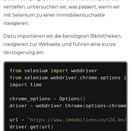
vertiefen, untersuchen wir, was passiert, wenn wir
mit Selenium zu einer Immobiliensuchseite
navigieren.
Dazu importieren wir die benötigten Bibliotheken,
navigieren zur Webseite und führen eine kurze
Verzögerung ein:
from
 selenium 
import
from
 selenium
.
webdriver
.
chrome
.
options 
im
import
 time

chrome_options 
=
 Options
(
)
driver 
=
 webdriver
.
Chrome
(
options
=
chrome_
url 
=
"https://www.immobilienscout24.de/S
driver
.
get
(
url
)