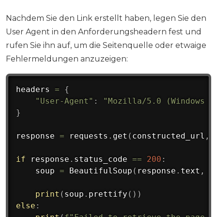
Nachdem Sie den Link erstellt haben, legen Sie den
User Agent in den Anforderungsheadern fest und
rufen Sie ihn auf, um die Seitenquelle oder etwaige
Fehlermeldungen anzuzeigen:
headers 
=
{
"User-Agent"
:
"Mozilla/5.0 (Windows N
}
response 
=
 requests
.
get
(
constructed_url
,
 
if
 response
.
status_code 
==
200
:
    soup 
=
 BeautifulSoup
(
response
.
text
,
'
print
(
soup
.
prettify
(
)
)
else
: