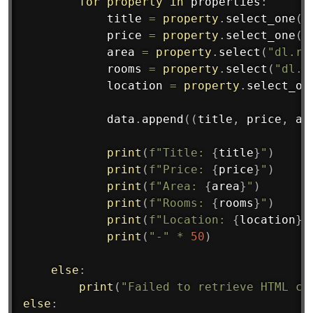
for
property
in
 properties
:
            title 
=
property
.
select_one
(
"
            price 
=
property
.
select_one
(
"
            area 
=
property
.
select
(
"dl.re
            rooms 
=
property
.
select
(
"dl.r
            location 
=
property
.
select_on
            data
.
append
(
(
title
,
 price
,
 ar
print
(
f"Title: 
{
title
}
"
)
print
(
f"Price: 
{
price
}
"
)
print
(
f"Area: 
{
area
}
"
)
print
(
f"Rooms: 
{
rooms
}
"
)
print
(
f"Location: 
{
location
}
"
print
(
"-"
*
50
)
else
:
print
(
"Failed to retrieve HTML co
else
: