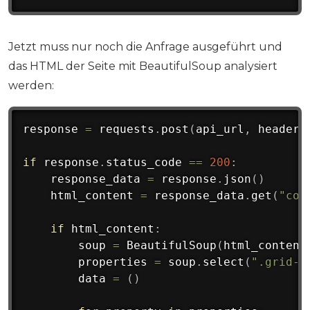
Jetzt muss nur noch die Anfrage ausgeführt und
das HTML der Seite mit BeautifulSoup analysiert
werden:
response 
=
 requests
.
post
(
api_url
,
 headers
if
 response
.
status_code 
==
200
:
    response_data 
=
 response
.
json
(
)
    html_content 
=
 response_data
.
get
(
"con
if
 html_content
:
        soup 
=
 BeautifulSoup
(
html_content
        properties 
=
 soup
.
select
(
".grid-i
        data 
=
(
)