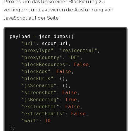
Proxies, um das Risiko einer Blockierung zu
verringern, und aktivieren die Ausführung von
JavaScript auf der Seite:
payload 
=
 json
.
dumps
(
{
"url"
:
 scout_url
,
"proxyType"
:
"residential"
,
"proxyCountry"
:
"DE"
,
"blockResources"
:
False
,
"blockAds"
:
False
,
"blockUrls"
:
(
)
,
"jsScenario"
:
(
)
,
"screenshot"
:
False
,
"jsRendering"
:
True
,
"excludeHtml"
:
False
,
"extractEmails"
:
False
,
"wait"
:
10
}
)