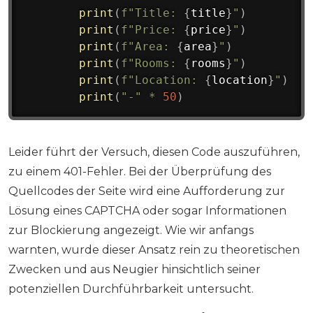
print
(
f"Title: 
{
title
}
"
)
print
(
f"Price: 
{
price
}
"
)
print
(
f"Area: 
{
area
}
"
)
print
(
f"Rooms: 
{
rooms
}
"
)
print
(
f"Location: 
{
location
}
"
)
print
(
"-"
*
50
)
Leider führt der Versuch, diesen Code auszuführen,
zu einem 401-Fehler. Bei der Überprüfung des
Quellcodes der Seite wird eine Aufforderung zur
Lösung eines CAPTCHA oder sogar Informationen
zur Blockierung angezeigt. Wie wir anfangs
warnten, wurde dieser Ansatz rein zu theoretischen
Zwecken und aus Neugier hinsichtlich seiner
potenziellen Durchführbarkeit untersucht.