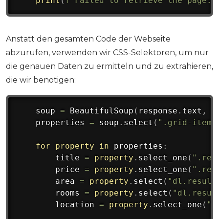
print
(
f"Failed to retrieve the page. 
Anstatt den gesamten Code der Webseite
abzurufen, verwenden wir CSS-Selektoren, um nur
die genauen Daten zu ermitteln und zu extrahieren,
die wir benötigen:
    soup 
=
 BeautifulSoup
(
response
.
text
,
'
    properties 
=
 soup
.
select
(
".grid-item.
for
property
in
 properties
:
        title 
=
property
.
select_one
(
".res
        price 
=
property
.
select_one
(
".res
        area 
=
property
.
select
(
"dl.result
        rooms 
=
property
.
select
(
"dl.resul
        location 
=
property
.
select_one
(
".