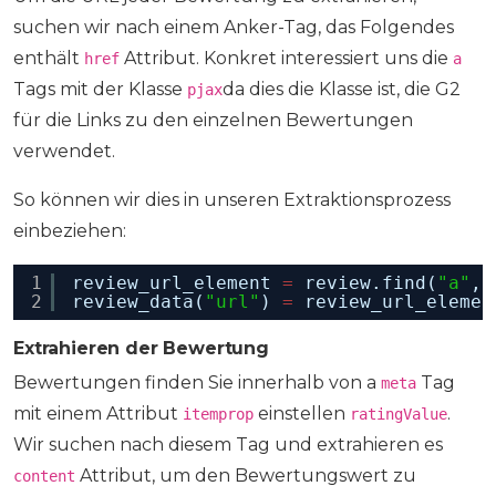
suchen wir nach einem Anker-Tag, das Folgendes
enthält
Attribut. Konkret interessiert uns die
href
a
Tags mit der Klasse
da dies die Klasse ist, die G2
pjax
für die Links zu den einzelnen Bewertungen
verwendet.
So können wir dies in unseren Extraktionsprozess
einbeziehen:
1
review_url_element 
=
review.find(
"a"
, 
2
review_data(
"url"
) 
=
review_url_elemen
Extrahieren der Bewertung
Bewertungen finden Sie innerhalb von a
Tag
meta
mit einem Attribut
einstellen
.
itemprop
ratingValue
Wir suchen nach diesem Tag und extrahieren es
Attribut, um den Bewertungswert zu
content