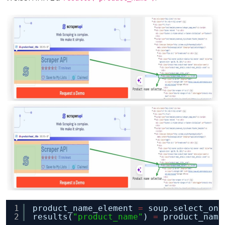
1
product_name_element 
=
soup.select_one
2
results(
"product_name"
) 
=
product_name