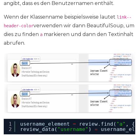
angibt, dass es den Benutzernamen enthält.
Wenn der Klassenname beispielsweise lautet
link--
verwenden wir dann BeautifulSoup, um
header-color
dies zu finden
markieren und dann den Textinhalt
a
abrufen.
1
username_element 
=
review.find(
"a"
, {
"
2
review_data(
"username"
) 
=
username_ele