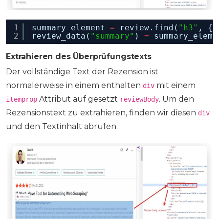
1
summary_element 
=
review.find(
"h3"
, {
"
2
review_data(
"summary"
) 
=
summary_eleme
Extrahieren des Überprüfungstexts
Der vollständige Text der Rezension ist
normalerweise in einem enthalten
mit einem
div
Attribut auf gesetzt
. Um den
itemprop
reviewBody
Rezensionstext zu extrahieren, finden wir diesen
div
und den Textinhalt abrufen.