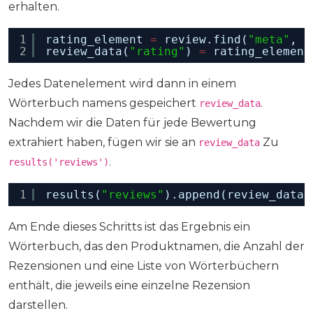
erhalten.
1
rating_element 
=
review.find(
"meta"
, i
2
review_data(
"rating"
) 
=
rating_element
Jedes Datenelement wird dann in einem
Wörterbuch namens gespeichert
.
review_data
Nachdem wir die Daten für jede Bewertung
extrahiert haben, fügen wir sie an
Zu
review_data
.
results('reviews')
1
results(
"reviews"
).append(review_data)
Am Ende dieses Schritts ist das Ergebnis ein
Wörterbuch, das den Produktnamen, die Anzahl der
Rezensionen und eine Liste von Wörterbüchern
enthält, die jeweils eine einzelne Rezension
darstellen.