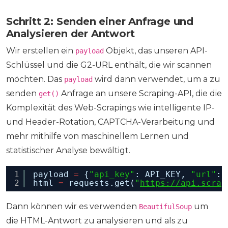
Schritt 2: Senden einer Anfrage und
Analysieren der Antwort
Wir erstellen ein
Objekt, das unseren API-
payload
Schlüssel und die G2-URL enthält, die wir scannen
möchten. Das
wird dann verwendet, um a zu
payload
senden
Anfrage an unsere Scraping-API, die die
get()
Komplexität des Web-Scrapings wie intelligente IP-
und Header-Rotation, CAPTCHA-Verarbeitung und
mehr mithilfe von maschinellem Lernen und
statistischer Analyse bewältigt.
1
payload 
=
{
"api_key"
: API_KEY, 
"url"
: 
2
html 
=
requests.get(
"
https://api.scrap
Dann können wir es verwenden
um
BeautifulSoup
die HTML-Antwort zu analysieren und als zu