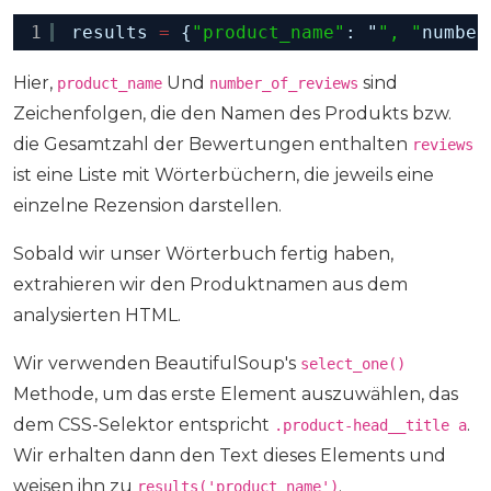
1
results 
=
{
"product_name"
: "
", "
number
Hier,
Und
sind
product_name
number_of_reviews
Zeichenfolgen, die den Namen des Produkts bzw.
die Gesamtzahl der Bewertungen enthalten
reviews
ist eine Liste mit Wörterbüchern, die jeweils eine
einzelne Rezension darstellen.
Sobald wir unser Wörterbuch fertig haben,
extrahieren wir den Produktnamen aus dem
analysierten HTML.
Wir verwenden BeautifulSoup's
select_one()
Methode, um das erste Element auszuwählen, das
dem CSS-Selektor entspricht
.
.product-head__title a
Wir erhalten dann den Text dieses Elements und
weisen ihn zu
.
results('product_name')