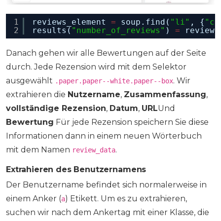
1
reviews_element 
=
soup.find(
"li"
, {
"cl
2
results(
"number_of_reviews"
) 
=
reviews
Danach gehen wir alle Bewertungen auf der Seite
durch. Jede Rezension wird mit dem Selektor
ausgewählt
. Wir
.paper.paper--white.paper--box
extrahieren die
Nutzername
,
Zusammenfassung
,
vollständige Rezension
,
Datum
,
URL
Und
Bewertung
Für jede Rezension speichern Sie diese
Informationen dann in einem neuen Wörterbuch
mit dem Namen
.
review_data
Extrahieren des Benutzernamens
Der Benutzername befindet sich normalerweise in
einem Anker (
) Etikett. Um es zu extrahieren,
a
suchen wir nach dem Ankertag mit einer Klasse, die