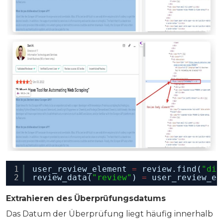
1
user_review_element 
=
review.find(
"div
2
review_data(
"review"
) 
=
user_review_el
Extrahieren des Überprüfungsdatums
Das Datum der Überprüfung liegt häufig innerhalb