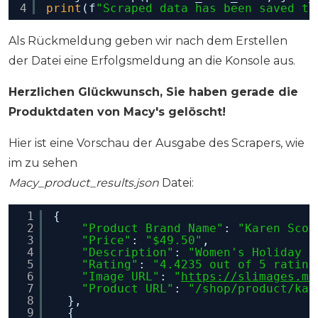
4
print
(f
"Scraped data has been saved to
Als Rückmeldung geben wir nach dem Erstellen
der Datei eine Erfolgsmeldung an die Konsole aus.
Herzlichen Glückwunsch, Sie haben gerade die
Produktdaten von Macy's gelöscht!
Hier ist eine Vorschau der Ausgabe des Scrapers, wie
im zu sehen
Macy_product_results.json
Datei:
1
{
2
"Product Brand Name"
: 
"Karen Scot
3
"Price"
: 
"$49.50"
,
4
"Description"
: 
"Women's Holiday S
5
"Rating"
: 
"4.4235 out of 5 rating
6
"Image URL"
: 
"
https://slimages.ma
7
"Product URL"
: 
"/shop/product/kar
8
},
9
{