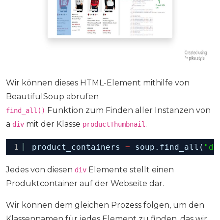
Wir können dieses HTML-Element mithilfe von
BeautifulSoup abrufen
Funktion zum Finden aller Instanzen von
find_all()
a
mit der Klasse
.
div
productThumbnail
1
product_containers 
=
soup.find_all(
"di
Jedes von diesen
Elemente stellt einen
div
Produktcontainer auf der Webseite dar.
Wir können dem gleichen Prozess folgen, um den
Klassennamen für jedes Element zu finden, das wir