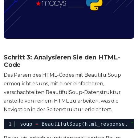
Schritt 3: Analysieren Sie den HTML-
Code
Das Parsen des HTML-Codes mit BeautifulSoup
ermöglicht es uns, mit einer einfacheren,
verschachtelten BeautifulSoup-Datenstruktur
anstelle von reinem HTML zu arbeiten, was die
Navigation in der Seitenstruktur erleichtert.
1
soup 
=
BeautifulSoup(html_response, 
"l