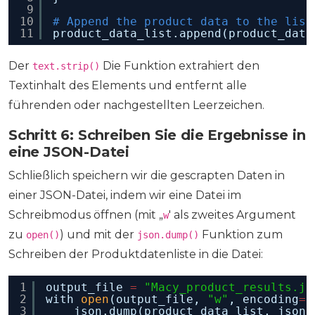
9
10
# Append the product data to the list
11
product_data_list.append(product_data
Der
Die Funktion extrahiert den
text.strip()
Textinhalt des Elements und entfernt alle
führenden oder nachgestellten Leerzeichen.
Schritt 6: Schreiben Sie die Ergebnisse in
eine JSON-Datei
Schließlich speichern wir die gescrapten Daten in
einer JSON-Datei, indem wir eine Datei im
Schreibmodus öffnen (mit „
' als zweites Argument
w
zu
) und mit der
Funktion zum
open()
json.dump()
Schreiben der Produktdatenliste in die Datei:
1
output_file 
=
"Macy_product_results.js
2
with 
open
(output_file, 
"w"
, encoding
=
"
3
json.dump(product_data_list, json_