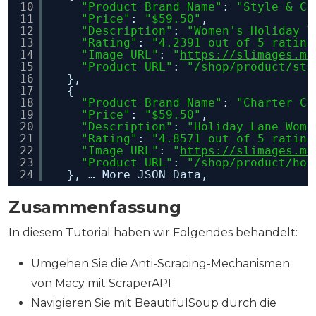
10
"Product Brand Name"
: 
"Style & Co
11
"Price"
: 
"$59.50"
,
12
"Description"
: 
"Women's Holiday T
13
"Rating"
: 
"4.2391 out of 5 rating
14
"Image URL"
: 
"
https://slimages.ma
15
"Product URL"
: 
"/shop/product/sty
16
},
17
{
18
"Product Brand Name"
: 
"Charter Cl
19
"Price"
: 
"$59.50"
,
20
"Description"
: 
"Holiday Lane Wome
21
"Rating"
: 
"4.8571 out of 5 rating
22
"Image URL"
: 
"
https://slimages.ma
23
"Product URL"
: 
"/shop/product/hol
24
}, … More JSON Data,
Zusammenfassung
In diesem Tutorial haben wir Folgendes behandelt:
Umgehen Sie die Anti-Scraping-Mechanismen
von Macy mit ScraperAPI
Navigieren Sie mit BeautifulSoup durch die