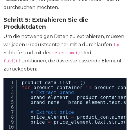
durchsuchen möchten.
Schritt 5: Extrahieren Sie die
Produktdaten
Um die notwendigen Daten zu extrahieren, müssen
wir jeden Produktcontainer mit a durchlaufen
for
Schleife und mit der
Und
select_one()
Funktionen, die das erste passende Element
find()
zurückgeben:
1
product_data_list 
=
()
2
for
product_container 
in
product_cont
3
# Extract brand
4
brand_element 
=
product_container.
5
brand_name 
=
brand_element.text.st
6
7
# Extract price
8
price_element 
=
product_container.
9
price 
=
price_element.text.strip()
10