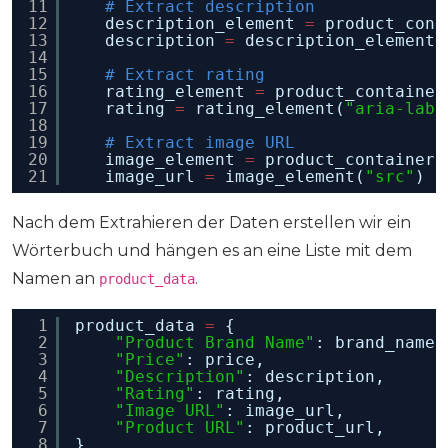
11
# Extract description
12
description_element 
=
product_cont
13
description 
=
description_element(
14
15
# Extract rating
16
rating_element 
=
product_container
17
rating 
=
rating_element(
"aria-labe
18
19
# Extract image URL
20
image_element 
=
product_container.
21
image_url 
=
image_element(
"src"
) 
i
Nach dem Extrahieren der Daten erstellen wir ein
Wörterbuch und hängen es an eine Liste mit dem
Namen an
.
product_data
1
product_data 
=
{
2
"Product Brand Name"
: brand_name,
3
"Price"
: price,
4
"Description"
: description,
5
"Rating"
: rating,
6
"Image URL"
: image_url,
7
"Product URL"
: product_url,
8
}