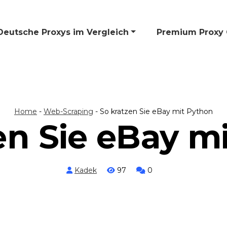
Deutsche Proxys im Vergleich
🎁 Premium Proxy 
Home
-
Web-Scraping
-
So kratzen Sie eBay mit Python
en Sie eBay m
Kadek
97
0