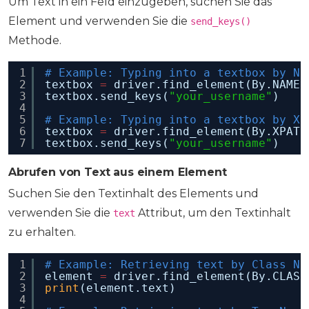
Um Text in ein Feld einzugeben, suchen Sie das
Element und verwenden Sie die
send_keys()
Methode.
1
# Example: Typing into a textbox by Na
2
textbox 
=
driver.find_element(By.NAME,
3
textbox.send_keys(
"your_username"
)
4
5
# Example: Typing into a textbox by XP
6
textbox 
=
driver.find_element(By.XPATH
7
textbox.send_keys(
"your_username"
)
Abrufen von Text aus einem Element
Suchen Sie den Textinhalt des Elements und
verwenden Sie die
Attribut, um den Textinhalt
text
zu erhalten.
1
# Example: Retrieving text by Class Na
2
element 
=
driver.find_element(By.CLASS
3
print
(element.text)
4