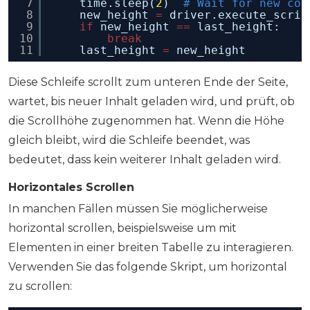
7
time.sleep(
2
)  
# Wait for new con
8
new_height 
=
driver.execute_scrip
9
if
new_height 
=
=
last_height:
10
break
11
last_height 
=
new_height
Diese Schleife scrollt zum unteren Ende der Seite,
wartet, bis neuer Inhalt geladen wird, und prüft, ob
die Scrollhöhe zugenommen hat. Wenn die Höhe
gleich bleibt, wird die Schleife beendet, was
bedeutet, dass kein weiterer Inhalt geladen wird.
Horizontales Scrollen
In manchen Fällen müssen Sie möglicherweise
horizontal scrollen, beispielsweise um mit
Elementen in einer breiten Tabelle zu interagieren.
Verwenden Sie das folgende Skript, um horizontal
zu scrollen: