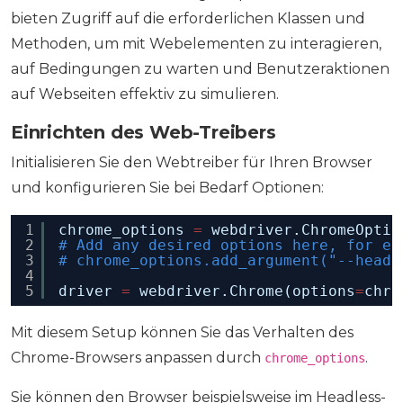
bieten Zugriff auf die erforderlichen Klassen und
Methoden, um mit Webelementen zu interagieren,
auf Bedingungen zu warten und Benutzeraktionen
auf Webseiten effektiv zu simulieren.
Einrichten des Web-Treibers
Initialisieren Sie den Webtreiber für Ihren Browser
und konfigurieren Sie bei Bedarf Optionen:
1
chrome_options 
=
webdriver.ChromeOptio
2
# Add any desired options here, for ex
3
# chrome_options.add_argument("--headl
4
5
driver 
=
webdriver.Chrome(options
=
chro
Mit diesem Setup können Sie das Verhalten des
Chrome-Browsers anpassen durch
.
chrome_options
Sie können den Browser beispielsweise im Headless-