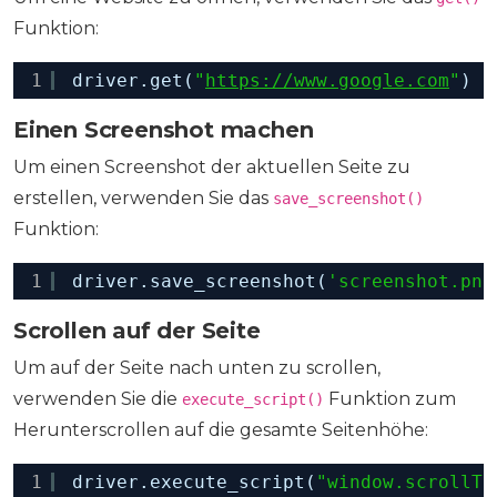
Funktion:
1
driver.get(
"
https://www.google.com
"
)
Einen Screenshot machen
Um einen Screenshot der aktuellen Seite zu
erstellen, verwenden Sie das
save_screenshot()
Funktion:
1
driver.save_screenshot(
'screenshot.png
Scrollen auf der Seite
Um auf der Seite nach unten zu scrollen,
verwenden Sie die
Funktion zum
execute_script()
Herunterscrollen auf die gesamte Seitenhöhe:
1
driver.execute_script(
"window.scrollTo