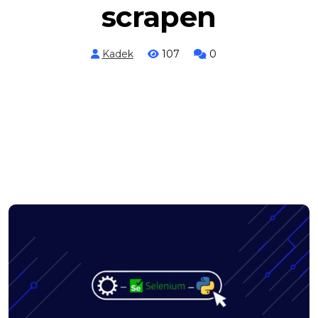
scrapen
Kadek
107
0