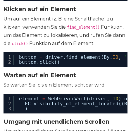
Klicken auf ein Element
Um auf ein Element (z. B. eine Schaltfläche) zu
klicken, verwenden Sie die
Funktion,
find_element()
um das Element zu lokalisieren, und rufen Sie dann
die
Funktion auf dem Element:
click()
1
button 
=
driver.find_element(By.
ID
, 
"b
2
button.click()
Warten auf ein Element
So warten Sie, bis ein Element sichtbar wird:
1
element 
=
WebDriverWait(driver, 
10
).un
2
EC.visibility_of_element_located((By
3
)
Umgang mit unendlichem Scrollen