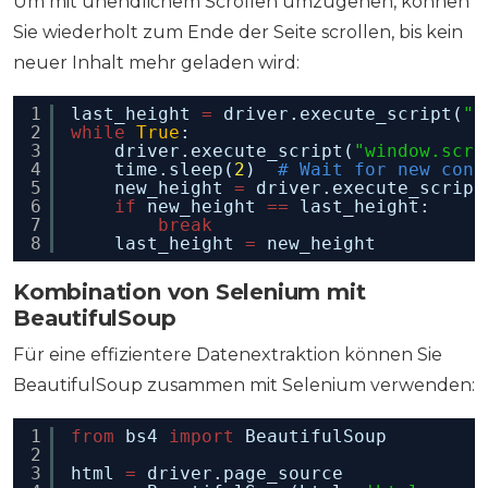
Um mit unendlichem Scrollen umzugehen, können
Sie wiederholt zum Ende der Seite scrollen, bis kein
neuer Inhalt mehr geladen wird:
1
last_height 
=
driver.execute_script(
"r
2
while
True
:
3
driver.execute_script(
"window.scro
4
time.sleep(
2
)  
# Wait for new cont
5
new_height 
=
driver.execute_script
6
if
new_height 
=
=
last_height:
7
break
8
last_height 
=
new_height
Kombination von Selenium mit
BeautifulSoup
Für eine effizientere Datenextraktion können Sie
BeautifulSoup zusammen mit Selenium verwenden:
1
from
bs4 
import
BeautifulSoup
2
3
html 
=
driver.page_source