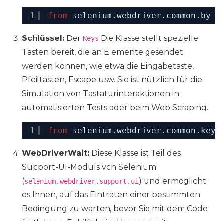
1
from
selenium.webdriver.common.by 
i
Schlüssel:
Der
Die Klasse stellt spezielle
Keys
Tasten bereit, die an Elemente gesendet
werden können, wie etwa die Eingabetaste,
Pfeiltasten, Escape usw. Sie ist nützlich für die
Simulation von Tastaturinteraktionen in
automatisierten Tests oder beim Web Scraping.
1
from
selenium.webdriver.common.keys
WebDriverWait:
Diese Klasse ist Teil des
Support-UI-Moduls von Selenium
(
) und ermöglicht
selenium.webdriver.support.ui
es Ihnen, auf das Eintreten einer bestimmten
Bedingung zu warten, bevor Sie mit dem Code