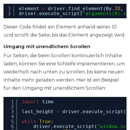
1
element 
=
driver.find_element(By.
ID
, 
"
2
driver.execute_script(
"arguments(0).sc
Dieser Code findet ein Element anhand seiner ID
und scrollt die Seite, bis das Element angezeigt wird.
Umgang mit unendlichem Scrollen
Für Seiten, die beim Scrollen kontinuierlich Inhalte
laden, können Sie eine Schleife implementieren, um
wiederholt nach unten zu scrollen, bis keine neuen
Inhalte mehr geladen werden. Hier ist ein Beispiel
für den Umgang mit unendlichem Scrollen:
1
import
time
2
3
last_height 
=
driver.execute_script(
"
4
5
while
True
:
6
driver.execute_script(
"window.scr