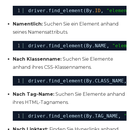
1
driver.find_element(By.
ID
, 
"element
Namentlich:
Suchen Sie ein Element anhand
seines Namensattributs.
1
driver.find_element(By.NAME, 
"eleme
Nach Klassenname:
Suchen Sie Elemente
anhand ihres CSS-Klassennamens.
1
driver.find_element(By.CLASS_NAME, 
Nach Tag-Name:
Suchen Sie Elemente anhand
ihres HTML-Tagnamens.
1
driver.find_element(By.TAG_NAME, 
"e
Nach Linktext:
Finden Sie Hyperlinks anhand