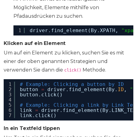
Möglichkeit, Elemente mithilfe von
Pfadausdrücken zu suchen.
1
driver.find_element(By.XPATH, 
"xpat
Klicken auf ein Element
Um auf ein Element zu klicken, suchen Sie es mit
einer der oben genannten Strategien und
verwenden Sie dann die
Methode.
click()
1
# Example: Clicking a button by ID
2
button 
=
driver.find_element(By.
ID
, 
"b
3
button.click()
4
5
# Example: Clicking a link by Link Tex
6
link 
=
driver.find_element(By.LINK_TEX
7
link.click()
In ein Textfeld tippen