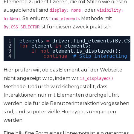
Elemente zu identifizieren, die mit Stilen wie diesen
ausgeblendet sind
oder
display: none;
visibility:
. Seleniums
Methode mit
hidden;
find_elements
ist für diesen Zweck praktisch:
By.CSS_SELECTOR
1
elements 
=
driver.find_elements(By.CSS
2
for
element 
in
elements:
3
if
not
element.is_displayed():
4
continue
# Skip interacting w
Hier prüfen wir, ob das Element auf der Webseite
nicht angezeigt wird, indem wir
is_displayed()
Methode. Dadurch wird sichergestellt, dass
Interaktionen nur mit Elementen durchgeführt
werden, die für die Benutzerinteraktion vorgesehen
sind, und so potenzielle Honeypots umgangen
werden.
Eine häufige Form eines Honeypots ist ein getarntes