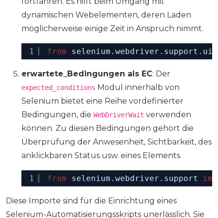
fortfahren. Es hilft beim Umgang mit
dynamischen Webelementen, deren Laden
möglicherweise einige Zeit in Anspruch nimmt.
1
from
selenium.webdriver.support.ui 
erwartete_Bedingungen als EC
: Der
Modul innerhalb von
expected_conditions
Selenium bietet eine Reihe vordefinierter
Bedingungen, die
verwenden
WebDriverWait
können. Zu diesen Bedingungen gehört die
Überprüfung der Anwesenheit, Sichtbarkeit, des
anklickbaren Status usw. eines Elements.
1
from
selenium.webdriver.support 
imp
Diese Importe sind für die Einrichtung eines
Selenium-Automatisierungsskripts unerlässlich. Sie