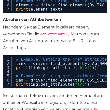
5
# Example: Retrieving text by Tag Name
6
element 
=
driver.find_element(By.TAG_N
7
print
(element.text)
Abrufen von Attributwerten
Nachdem Sie das Element lokalisiert haben,
verwenden Sie die
Methode zum
get_attribute()
Abrufen von Attributwerten, wie z. B. URLs, aus
Anker-Tags.
1
# Example: Getting the href attribute 
2
link 
=
driver.find_element(By.TAG_NAME
3
print
(link.get_attribute(
"href"
))
4
5
# Example: Getting src attribute from 
6
img 
=
driver.find_element(By.CSS_SELEC
7
print
(img.get_attribute(
"src"
))
Sie können effektiv mit verschiedenen Elementen
auf einer Webseite interagieren, indem Sie diese
Locator-Strategien von Selenium verwenden.
By