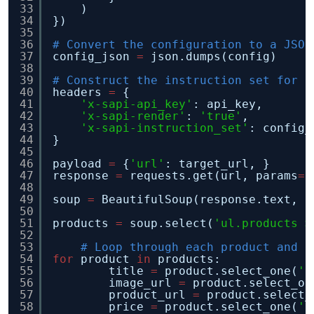
33
)
34
})
35
36
# Convert the configuration to a JSON
37
config_json 
=
json.dumps(config)
38
39
# Construct the instruction set for S
40
headers 
=
{
41
'x-sapi-api_key'
: api_key,
42
'x-sapi-render'
: 
'true'
,
43
'x-sapi-instruction_set'
: config_
44
}
45
46
payload 
=
{
'url'
: target_url, }
47
response 
=
requests.get(url, params
=
p
48
49
soup 
=
BeautifulSoup(response.text, 
"
50
51
products 
=
soup.select(
'ul.products >
52
53
# Loop through each product and e
54
for
product 
in
products:
55
title 
=
product.select_one(
'.
56
image_url 
=
product.select_on
57
product_url 
=
product.select_
58
price 
=
product.select_one(
'.