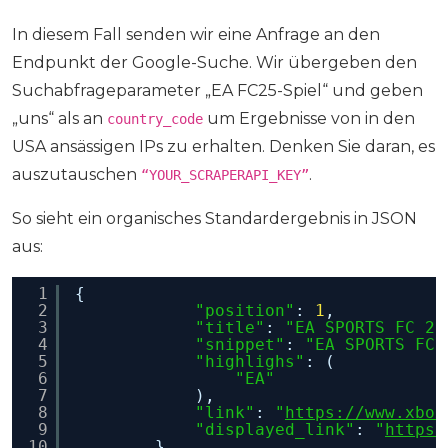
In diesem Fall senden wir eine Anfrage an den
Endpunkt der Google-Suche. Wir übergeben den
Suchabfrageparameter „EA FC25-Spiel“ und geben
„uns“ als an
um Ergebnisse von in den
country_code
USA ansässigen IPs zu erhalten. Denken Sie daran, es
auszutauschen
.
“YOUR_SCRAPERAPI_KEY”
So sieht ein organisches Standardergebnis in JSON
aus:
1
{
2
"position"
: 
1
,
3
"title"
: 
"EA SPORTS FC 25
4
"snippet"
: 
"EA SPORTS FC\
5
"highlighs"
: (
6
"EA"
7
),
8
"link"
: 
"
https://www.xbox
9
"displayed_link"
: 
"
https:
10
},