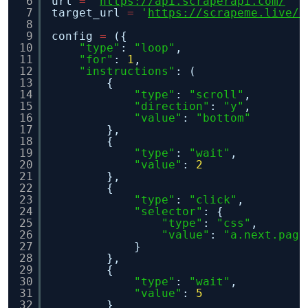
6
url 
=
'
https://api.scraperapi.com/
'
7
target_url 
=
'
https://scrapeme.live/s
8
9
config 
=
({
10
"type"
: 
"loop"
,
11
"for"
: 
1
,
12
"instructions"
: (
13
{
14
"type"
: 
"scroll"
,
15
"direction"
: 
"y"
,
16
"value"
: 
"bottom"
17
},
18
{
19
"type"
: 
"wait"
,
20
"value"
: 
2
21
},
22
{
23
"type"
: 
"click"
,
24
"selector"
: {
25
"type"
: 
"css"
,
26
"value"
: 
"a.next.page
27
}
28
},
29
{
30
"type"
: 
"wait"
,
31
"value"
: 
5
32
}