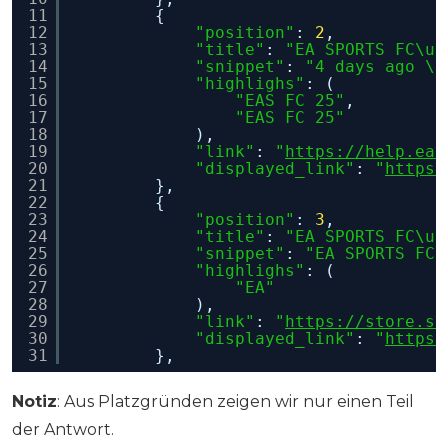
11
{
12
"position"
: 
2
,
13
"title"
: 
"EA SPORTS FC\u2
14
"snippet"
: 
"4 days ago \u
15
"highlighs"
: (
16
"EAS FC 25"
,
17
"EAS FC 25"
18
),
19
"link"
: 
"
https://help.ea.
20
"displayed_link"
: 
"
https:
21
},
22
{
23
"position"
: 
3
,
24
"title"
: 
"EA SPORTS FC\u2
25
"snippet"
: 
"EA SPORTS FC\
26
"highlighs"
: (
27
"EA"
28
),
29
"link"
: 
"
https://store.st
30
"displayed_link"
: 
"
https:
31
},
Notiz
: Aus Platzgründen zeigen wir nur einen Teil
der Antwort.