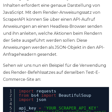
Inhalten erfordert eine genaue Darstellung von
JavaScript. Mit dem Render-Anweisungssatz von
ScraperAPI können Sie über einen API-Aufruf
Anweisungen an einen Headless-Browser senden
und ihn anleiten, welche Aktionen beim Rendern
der Seite ausgeführt werden sollen. Diese
Anweisungen werden als JSON-Objekt in den API-
Anfrageheadern gesendet.
Sehen wir uns nun ein Beispiel für die Verwendung
des Render-Befehlssatzes auf derselben Test-E-
Commerce-Site an:
1
import
requests
2
from
bs4 
import
BeautifulSoup
3
import
json
4
5
api_key 
=
'YOUR_SCRAPER_API_KEY'