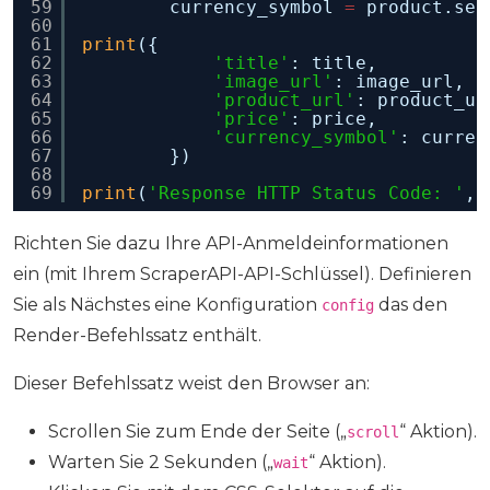
59
currency_symbol 
=
product.sel
60
61
print
({
62
'title'
: title,
63
'image_url'
: image_url,
64
'product_url'
: product_ur
65
'price'
: price,
66
'currency_symbol'
: curren
67
})
68
69
print
(
'Response HTTP Status Code: '
, 
Richten Sie dazu Ihre API-Anmeldeinformationen
ein (mit Ihrem ScraperAPI-API-Schlüssel). Definieren
Sie als Nächstes eine Konfiguration
das den
config
Render-Befehlssatz enthält.
Dieser Befehlssatz weist den Browser an:
Scrollen Sie zum Ende der Seite („
“ Aktion).
scroll
Warten Sie 2 Sekunden („
“ Aktion).
wait