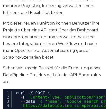
mehrere Projekte gleichzeitig verwalten, mehr
Effizienz und Flexibilität bieten.
Mit dieser neuen Funktion können Benutzer ihre
Projekte über eine API statt über das Dashboard
einrichten, bearbeiten und verwalten, was eine
bessere Integration in Ihren Workflow und noch
mehr Optionen zur Automatisierung ganzer
Scraping-Szenarien bietet.
Sehen wir uns ein Beispiel für die Erstellung eines
DataPipeline-Projekts mithilfe des API-Endpunkts
an:
1
curl 
-
X POST \
2
-
H 
'Content-Type: application/json'
3
-
-
data 
'{ "name": "Google search pro
4
'
https://datapipeline.scraperapi.com