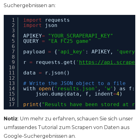
Suchergebnissen an:
1
import
requests
2
import
json
3
4
APIKEY
=
"YOUR_SCRAPERAPI_KEY"
5
QUERY 
=
"EA FC25 game"
6
7
payload 
=
{
'api_key'
: APIKEY, 
'query'
8
9
r 
=
requests.get(
'
https://api.scraper
10
11
data 
=
r.json()
12
13
# Write the JSON object to a file
14
with 
open
(
'results.json'
, 
'w'
) as f:
15
json.dump(data, f, indent
=
4
)
16
17
print
(
"Results have been stored at re
Notiz
: Um mehr zu erfahren, schauen Sie sich unser
umfassendes Tutorial zum Scrapen von Daten aus
Google-Suchergebnissen an.