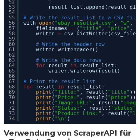
52
}
53
result_list.append(result_dic
54
55
# Write the result_list to a CSV file
56
with 
open
(
"ebay_results4.csv"
, 
"w"
, n
57
fieldnames 
=
(
"title"
, 
"price"
, 
"
58
writer 
=
csv.DictWriter(csv_file,
59
60
# Write the header row
61
writer.writeheader()
62
63
# Write the data rows
64
for
result 
in
result_list:
65
writer.writerow(result)
66
67
# Print the result list
68
for
result 
in
result_list:
69
print
(
"Title:"
, result(
"title"
))
70
print
(
"Price:"
, result(
"price"
))
71
print
(
"Image URL:"
, result(
"image
72
print
(
"Status:"
, result(
"status"
)
73
print
(
"Product Link:"
, result(
"li
74
print
(
"\n"
)
Verwendung von ScraperAPI für