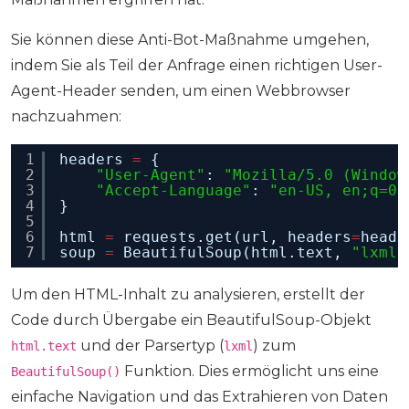
Sie können diese Anti-Bot-Maßnahme umgehen,
indem Sie als Teil der Anfrage einen richtigen User-
Agent-Header senden, um einen Webbrowser
nachzuahmen:
1
headers 
=
{
2
"User-Agent"
: 
"Mozilla/5.0 (Window
3
"Accept-Language"
: 
"en-US, en;q=0.
4
}
5
6
html 
=
requests.get(url, headers
=
heade
7
soup 
=
BeautifulSoup(html.text, 
"lxml"
Um den HTML-Inhalt zu analysieren, erstellt der
Code durch Übergabe ein BeautifulSoup-Objekt
und der Parsertyp (
) zum
html.text
lxml
Funktion. Dies ermöglicht uns eine
BeautifulSoup()
einfache Navigation und das Extrahieren von Daten