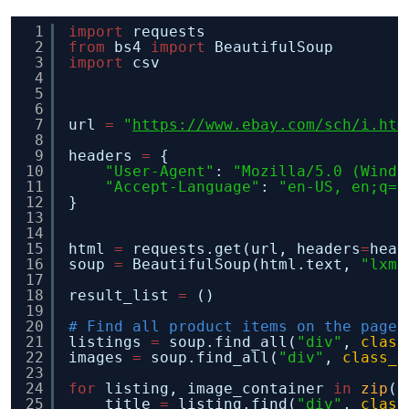
1
import
requests
2
from
bs4 
import
BeautifulSoup
3
import
csv
4
5
6
7
url 
=
"
https://www.ebay.com/sch/i.htm
8
9
headers 
=
{
10
"User-Agent"
: 
"Mozilla/5.0 (Windo
11
"Accept-Language"
: 
"en-US, en;q=0
12
}
13
14
15
html 
=
requests.get(url, headers
=
head
16
soup 
=
BeautifulSoup(html.text, 
"lxml
17
18
result_list 
=
()
19
20
# Find all product items on the page
21
listings 
=
soup.find_all(
"div"
, 
class
22
images 
=
soup.find_all(
"div"
, 
class_
=
23
24
for
listing, image_container 
in
zip
(l
25
title 
=
listing.find(
"div"
, 
class