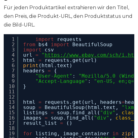
Für jeden Produktartikel extrahieren wir den Titel,
den Preis, die Produkt-URL, den Produktstatus und
die Bild-URL.
1
import
requests
2
from
bs4 
import
BeautifulSoup
3
import
csv
4
url 
=
"
https://www.ebay.com/sch/i.htm
5
html 
=
requests.get(url)
6
print
(html.text)
7
headers 
=
{
8
"User-Agent"
: 
"Mozilla/5.0 (Windo
9
"Accept-Language"
: 
"en-US, en;q=0
10
}
11
12
13
html 
=
requests.get(url, headers
=
head
14
soup 
=
BeautifulSoup(html.text, 
"lxml
15
listings 
=
soup.find_all(
"div"
, 
class
16
images 
=
soup.find_all(
"div"
, 
class_
=
17
result_list 
=
()
18
19
for
listing, image_container 
in
zip
(l