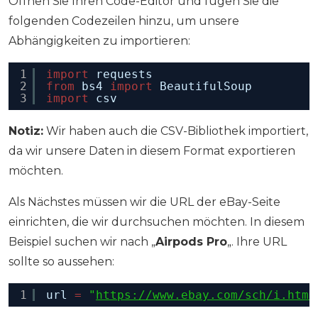
Öffnen Sie Ihren Code-Editor und fügen Sie die
folgenden Codezeilen hinzu, um unsere
Abhängigkeiten zu importieren:
1
import
requests
2
from
bs4 
import
BeautifulSoup
3
import
csv
Notiz:
Wir haben auch die CSV-Bibliothek importiert,
da wir unsere Daten in diesem Format exportieren
möchten.
Als Nächstes müssen wir die URL der eBay-Seite
einrichten, die wir durchsuchen möchten. In diesem
Beispiel suchen wir nach „
Airpods Pro
„. Ihre URL
sollte so aussehen:
1
url 
=
"
https://www.ebay.com/sch/i.html