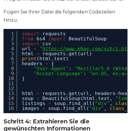
Fügen Sie Ihrer Datei die folgenden Codezeilen
hinzu:
1
import
requests
2
from
bs4 
import
BeautifulSoup
3
import
csv
4
url 
=
"
https://www.ebay.com/sch/i.htm
5
html 
=
requests.get(url)
6
print
(html.text)
7
headers 
=
{
8
"User-Agent"
: 
"Mozilla/5.0 (Windo
9
"Accept-Language"
: 
"en-US, en;q=0
10
}
11
12
13
html 
=
requests.get(url, headers
=
head
14
soup 
=
BeautifulSoup(html.text, 
"lxml
15
listings 
=
soup.find_all(
"div"
, 
class
16
images 
=
soup.find_all(
"div"
, 
class_
=
Schritt 4: Extrahieren Sie die
gewünschten Informationen