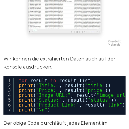
Wir können die extrahierten Daten auch auf der
Konsole ausdrucken.
1
for
result 
in
result_list:
2
print
(
"Title:"
, result(
"title"
))
3
print
(
"Price:"
, result(
"price"
))
4
print
(
"Image URL:"
, result(
"image_url"
5
print
(
"Status:"
, result(
"status"
))
6
print
(
"Product Link:"
, result(
"link"
))
7
print
(
"\n"
)
Der obige Code durchläuft jedes Element im