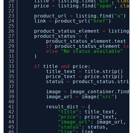
20
title 
=
listing.find(
"div"
, 
class
21
price 
=
listing.find(
"span"
, 
clas
22
23
product_url 
=
listing.find(
"a"
)
24
link 
=
product_url(
"href"
)
25
26
product_status_element 
=
listing.
27
product_status 
=
(
28
product_status_element.text
29
if
product_status_element 
is
30
else
"No status available"
31
)
32
33
if
title 
and
price:
34
title_text 
=
title.strip()
35
price_text 
=
price.strip()
36
status 
=
product_status.strip
37
38
image 
=
image_container.find(
39
image_url 
=
image(
"src"
)
40
41
result_dict 
=
{
42
"title"
: title_text,
43
"price"
: price_text,
44
"image_url"
: image_url,
45
"status"
: status,
46
"link"
: link,