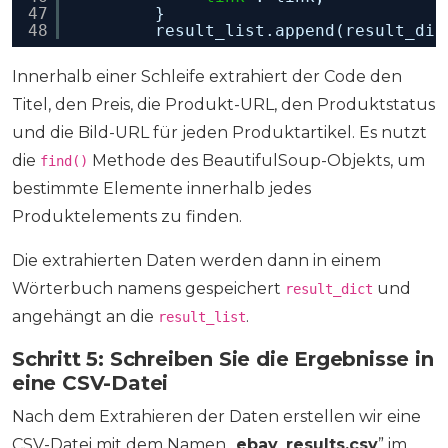
47
}
48
result_list.append(result_dic
Innerhalb einer Schleife extrahiert der Code den
Titel, den Preis, die Produkt-URL, den Produktstatus
und die Bild-URL für jeden Produktartikel. Es nutzt
die
Methode des BeautifulSoup-Objekts, um
find()
bestimmte Elemente innerhalb jedes
Produktelements zu finden.
Die extrahierten Daten werden dann in einem
Wörterbuch namens gespeichert
und
result_dict
angehängt an die
.
result_list
Schritt 5: Schreiben Sie die Ergebnisse in
eine CSV-Datei
Nach dem Extrahieren der Daten erstellen wir eine
CSV-Datei mit dem Namen „
ebay_results.csv
” im