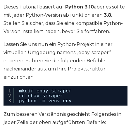
Dieses Tutorial basiert auf
Python 3.10
aber es sollte
mit jeder Python-Version ab funktionieren
3.8
.
Stellen Sie sicher, dass Sie eine kompatible Python-
Version installiert haben, bevor Sie fortfahren.
Lassen Sie uns nun ein Python-Projekt in einer
virtuellen Umgebung namens „ebay-scraper“
initiieren. Führen Sie die folgenden Befehle
nacheinander aus, um Ihre Projektstruktur
einzurichten:
1
mkdir ebay
-
scraper 
2
cd ebay
-
scraper
3
python 
-
m venv env
Zum besseren Verständnis geschieht Folgendes in
jeder Zeile der oben aufgeführten Befehle: