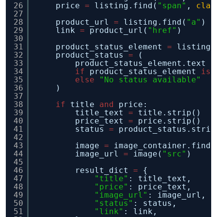
26
price 
=
listing.find(
"span"
, 
clas
27
28
product_url 
=
listing.find(
"a"
)
29
link 
=
product_url(
"href"
)
30
31
product_status_element 
=
listing.
32
product_status 
=
(
33
product_status_element.text
34
if
product_status_element 
is
35
else
"No status available"
36
)
37
38
if
title 
and
price:
39
title_text 
=
title.strip()
40
price_text 
=
price.strip()
41
status 
=
product_status.strip
42
43
image 
=
image_container.find(
44
image_url 
=
image(
"src"
)
45
46
result_dict 
=
{
47
"title"
: title_text,
48
"price"
: price_text,
49
"image_url"
: image_url,
50
"status"
: status,
51
"link"
: link,