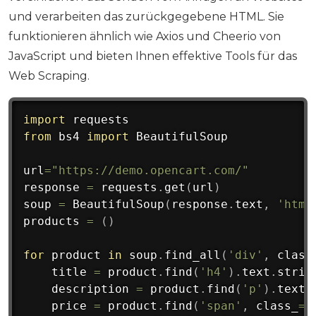
und verarbeiten das zurückgegebene HTML. Sie
funktionieren ähnlich wie Axios und Cheerio von
JavaScript und bieten Ihnen effektive Tools für das
Web Scraping.
import
from
 bs4 
import
 BeautifulSoup

url
=
"https://demo.opencart.com/"
response 
=
 requests
.
get
(
url
)
soup 
=
 BeautifulSoup
(
response
.
text
,
'html
products 
=
(
)
for
 product 
in
 soup
.
find_all
(
'div'
,
 class
    title 
=
 product
.
find
(
'h4'
)
.
text
.
strip
    description 
=
 product
.
find
(
'p'
)
.
text
.
    price 
=
 product
.
find
(
'span'
,
 class_
=
'