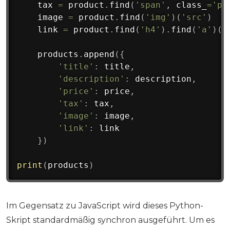
    tax 
=
 product
.
find
(
'span'
,
 class_
=
'pr
    image 
=
 product
.
find
(
'img'
)
(
'src'
)
    link 
=
 product
.
find
(
'h4'
)
.
find
(
'a'
)
(
'
    products
.
append
(
{
'title'
:
 title
,
'description'
:
 description
,
'price'
:
 price
,
'tax'
:
 tax
,
'image'
:
 image
,
'link'
:
 link

}
)
print
(
products
)
Im Gegensatz zu JavaScript wird dieses Python-
Skript standardmäßig synchron ausgeführt. Um es