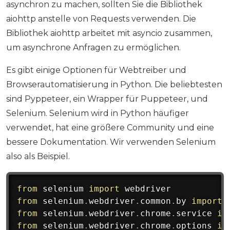
asynchron zu machen, sollten Sie die Bibliothek
aiohttp anstelle von Requests verwenden. Die
Bibliothek aiohttp arbeitet mit asyncio zusammen,
um asynchrone Anfragen zu ermöglichen.
Es gibt einige Optionen für Webtreiber und
Browserautomatisierung in Python. Die beliebtesten
sind Pyppeteer, ein Wrapper für Puppeteer, und
Selenium. Selenium wird in Python häufiger
verwendet, hat eine größere Community und eine
bessere Dokumentation. Wir verwenden Selenium
also als Beispiel.
from
 selenium 
import
from
 selenium
.
webdriver
.
common
.
by 
import
from
 selenium
.
webdriver
.
chrome
.
service 
im
from
 selenium
.
webdriver
.
chrome
.
options 
im