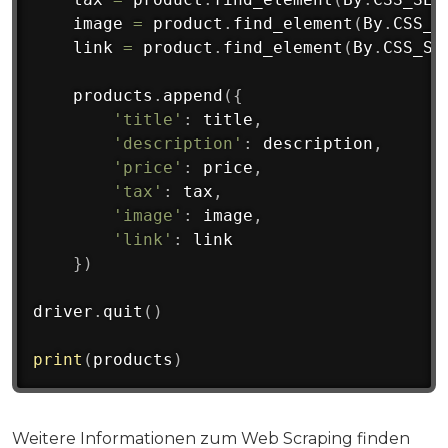
    image 
=
 product
.
find_element
(
By
.
CSS_S
    link 
=
 product
.
find_element
(
By
.
CSS_SE
    products
.
append
(
{
'title'
:
 title
,
'description'
:
 description
,
'price'
:
 price
,
'tax'
:
 tax
,
'image'
:
 image
,
'link'
:
 link

}
)
driver
.
quit
(
)
print
(
products
)
Weitere Informationen zum Web Scraping finden