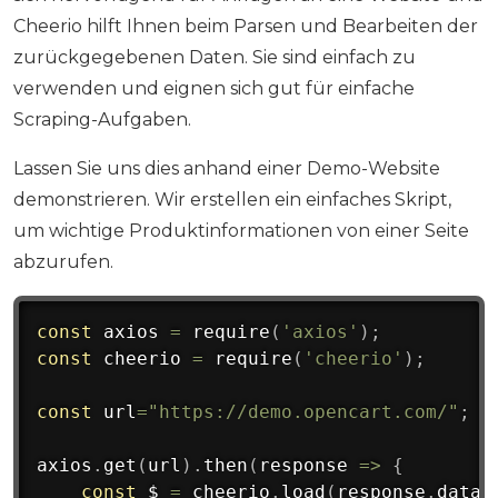
Cheerio hilft Ihnen beim Parsen und Bearbeiten der
zurückgegebenen Daten. Sie sind einfach zu
verwenden und eignen sich gut für einfache
Scraping-Aufgaben.
Lassen Sie uns dies anhand einer Demo-Website
demonstrieren. Wir erstellen ein einfaches Skript,
um wichtige Produktinformationen von einer Seite
abzurufen.
const
 axios 
=
require
(
'axios'
)
;
const
 cheerio 
=
require
(
'cheerio'
)
;
const
 url
=
"https://demo.opencart.com/"
;
axios
.
get
(
url
)
.
then
(
response
=>
{
const
 $ 
=
 cheerio
.
load
(
response
.
data
)