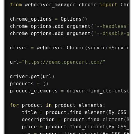
from
 webdriver_manager
.
chrome 
import
 Chro
chrome_options 
=
 Options
(
)
chrome_options
.
add_argument
(
'--headless'
)
chrome_options
.
add_argument
(
'--disable-gp
driver 
=
 webdriver
.
Chrome
(
service
=
Service
url
=
"https://demo.opencart.com/"
driver
.
get
(
url
)
products 
=
(
)
product_elements 
=
 driver
.
find_elements
(
B
for
 product 
in
 product_elements
:
    title 
=
 product
.
find_element
(
By
.
CSS_S
    description 
=
 product
.
find_element
(
By
    price 
=
 product
.
find_element
(
By
.
CSS_S
    tax 
=
 product
.
find_element
(
By
.
CSS_SEL