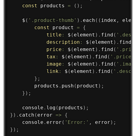
const
 products 
=
(
)
;
$
(
'.product-thumb'
)
.
each
(
(
index
,
 elem
const
 product 
=
{
title
:
$
(
element
)
.
find
(
'.desc
description
:
$
(
element
)
.
find
(
price
:
$
(
element
)
.
find
(
'.pric
tax
:
$
(
element
)
.
find
(
'.price 
image
:
$
(
element
)
.
find
(
'.imag
link
:
$
(
element
)
.
find
(
'.descr
}
;
        products
.
push
(
product
)
;
}
)
;
    console
.
log
(
products
)
;
}
)
.
catch
(
error
=>
{
    console
.
error
(
'Error:'
,
 error
)
;
}
)
;