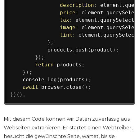
description
:
 element
.
quer
price
:
 element
.
querySelec
tax
:
 element
.
querySelecto
image
:
 element
.
querySelec
link
:
 element
.
querySelect
}
;
            products
.
push
(
product
)
;
}
)
;
return
 products
;
}
)
;
    console
.
log
(
products
)
;
await
 browser
.
close
(
)
;
}
)
(
)
;
Mit diesem Code können wir Daten zuverlässig aus
Webseiten extrahieren. Er startet einen Webtreiber,
besucht die gewünschte Seite, wartet, bis sie