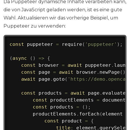
Da Puppeteer dynamische Inhalte verarbeiten kann,
die von JavaScript geladen werden, ist es eine gute
Wahl. Aktualisieren wir das vorherige Beispiel, um
Puppeteer zu verwenden:
const
 puppeteer 
=
require
(
'puppeteer'
)
;
(
async
(
)
=>
{
const
 browser 
=
await
 puppeteer
.
launc
const
 page 
=
await
 browser
.
newPage
(
)
;
await
 page
.
goto
(
'https://demo.opencar
const
 products 
=
await
 page
.
evaluate
(
const
 productElements 
=
 document
.
const
 products 
=
(
)
;
        productElements
.
forEach
(
element
=
const
 product 
=
{
title
:
 element
.
querySelec