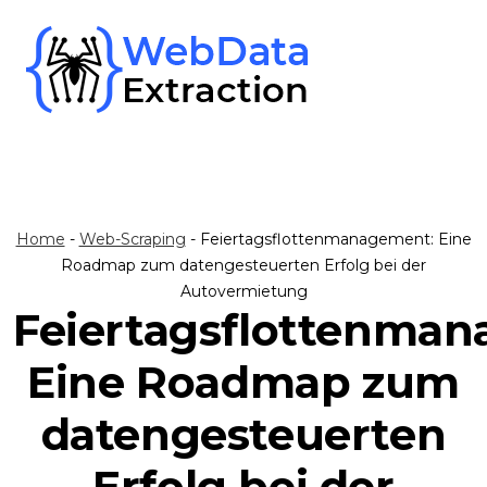
Skip
to
content
Home
-
Web-Scraping
-
Feiertagsflottenmanagement: Eine
Roadmap zum datengesteuerten Erfolg bei der
Autovermietung
Feiertagsflottenma
Eine Roadmap zum
datengesteuerten
Erfolg bei der