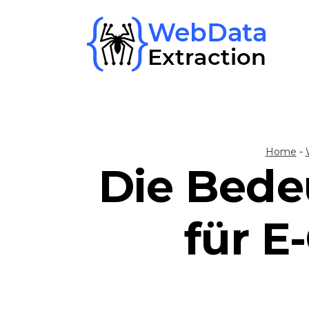
Skip
to
content
Home
-
Die Bede
für 