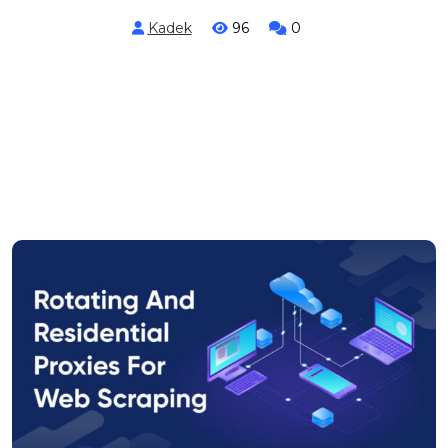
Kadek
96
0