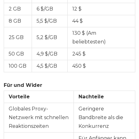
2 GB
6 $/GB
12 $
8 GB
5,5 $/GB
44 $
130 $ (Am
25 GB
5,2 $/GB
beliebtesten)
50 GB
4,9 $/GB
245 $
100 GB
4,5 $/GB
450 $
Für und Wider
Vorteile
Nachteile
Globales Proxy-
Geringere
Netzwerk mit schnellen
Bandbreite als die
Reaktionszeiten
Konkurrenz
Für Anfänger kann