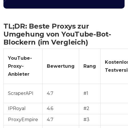
TL;DR: Beste Proxys zur
Umgehung von YouTube-Bot-
Blockern (im Vergleich)
YouTube-
Kostenlo
Proxy-
Bewertung
Rang
Testvers
Anbieter
ScraperAPI
4.7
#1
✅
IPRoyal
4.6
#2
❌
ProxyEmpire
4.7
#3
❌