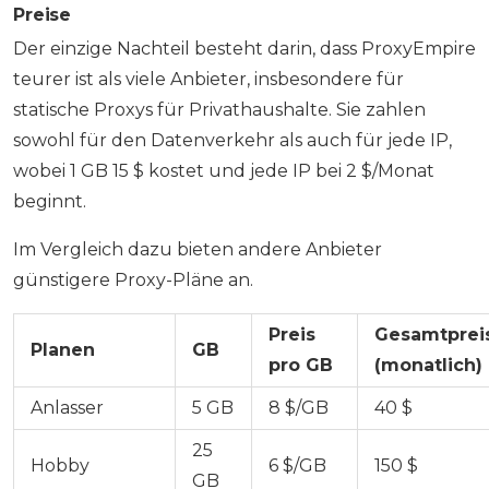
Preise
Der einzige Nachteil besteht darin, dass ProxyEmpire
teurer ist als viele Anbieter, insbesondere für
statische Proxys für Privathaushalte. Sie zahlen
sowohl für den Datenverkehr als auch für jede IP,
wobei 1 GB 15 $ kostet und jede IP bei 2 $/Monat
beginnt.
Im Vergleich dazu bieten andere Anbieter
günstigere Proxy-Pläne an.
Preis
Gesamtprei
Planen
GB
pro GB
(monatlich)
Anlasser
5 GB
8 $/GB
40 $
25
Hobby
6 $/GB
150 $
GB