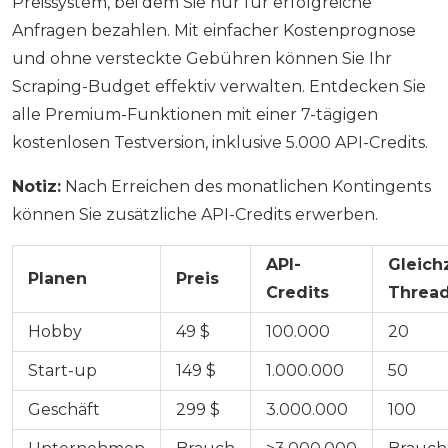
Preissystem, bei dem Sie nur für erfolgreiche
Anfragen bezahlen. Mit einfacher Kostenprognose
und ohne versteckte Gebühren können Sie Ihr
Scraping-Budget effektiv verwalten. Entdecken Sie
alle Premium-Funktionen mit einer 7-tägigen
kostenlosen Testversion, inklusive 5.000 API-Credits.
Notiz:
Nach Erreichen des monatlichen Kontingents
können Sie zusätzliche API-Credits erwerben.
API-
Gleich
Planen
Preis
Credits
Threa
Hobby
49 $
100.000
20
Start-up
149 $
1.000.000
50
Geschäft
299 $
3.000.000
100