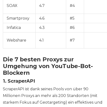
SOAX
4.7
#4
❌
Smartproxy
4.6
#5
✅
Infatica
4.3
#6
✅
Webshare
4.1
#7
✅
Die 7 besten Proxys zur
Umgehung von YouTube-Bot-
Blockern
1. ScraperAPI
ScraperAPI ist dank seines Pools von über 90
Millionen Proxys an mehr als 200 Standorten (mit
starkem Fokus auf Geotargeting) ein effektives und