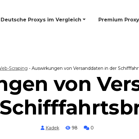
Deutsche Proxys im Vergleich
🎁 Premium Proxy
eb-Scraping
-
Auswirkungen von Versanddaten in der Schifffah
ngen von Ver
 Schifffahrts
Kadek
98
0