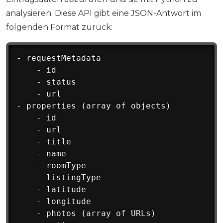
analysieren. Diese API gibt eine JSON-Antwort im
folgenden Format zurück:
- requestMetadata

    - id

    - status

    - url

- properties (array of objects)

    - id

    - url

    - title

    - name

    - roomType

    - listingType

    - latitude

    - longitude

    - photos (array of URLs)
