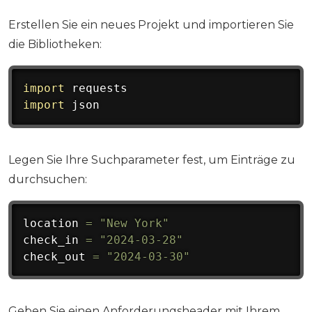
Erstellen Sie ein neues Projekt und importieren Sie
die Bibliotheken:
import
import
 json
Legen Sie Ihre Suchparameter fest, um Einträge zu
durchsuchen:
location 
=
"New York"
check_in 
=
"2024-03-28"
check_out 
=
"2024-03-30"
Geben Sie einen Anforderungsheader mit Ihrem