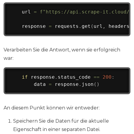
    url 
=
f"https://api.scrape-it.cloud/s
    response 
=
 requests
.
get
(
url
,
 headers
=
Verarbeiten Sie die Antwort, wenn sie erfolgreich
war:
if
 response
.
status_code 
==
200
:
        data 
=
 response
.
json
(
)
An diesem Punkt können wir entweder:
Speichern Sie die Daten für die aktuelle
Eigenschaft in einer separaten Datei.