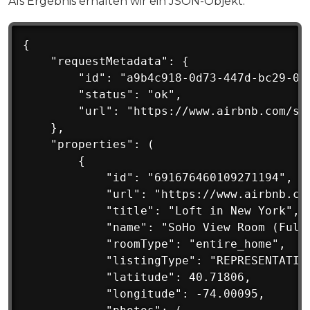
Als Ergebnis erhalten wir ein JSON-Objekt:
{

    "requestMetadata": {

        "id": "a9b4c918-0d73-447d-bc29-009
        "status": "ok",

        "url": "https://www.airbnb.com/s/
    },

    "properties": (

        {

            "id": "691676460109271194",

            "url": "https://www.airbnb.com
            "title": "Loft in New York",

            "name": "SoHo View Room (Full-
            "roomType": "entire_home",

            "listingType": "REPRESENTATIVE
            "latitude": 40.71806,

            "longitude": -74.00095,
