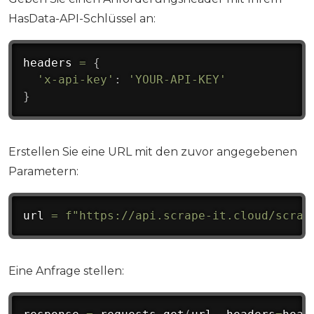
HasData-API-Schlüssel an:
headers 
=
{
'x-api-key'
:
'YOUR-API-KEY'
}
Erstellen Sie eine URL mit den zuvor angegebenen
Parametern:
url 
=
f"https://api.scrape-it.cloud/scrap
Eine Anfrage stellen: