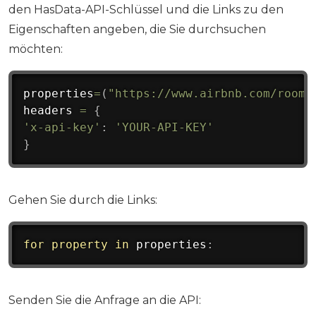
den HasData-API-Schlüssel und die Links zu den
Eigenschaften angeben, die Sie durchsuchen
möchten:
properties
=
(
"https://www.airbnb.com/rooms
headers 
=
{
'x-api-key'
:
'YOUR-API-KEY'
}
Gehen Sie durch die Links:
for
property
in
 properties
:
Senden Sie die Anfrage an die API: