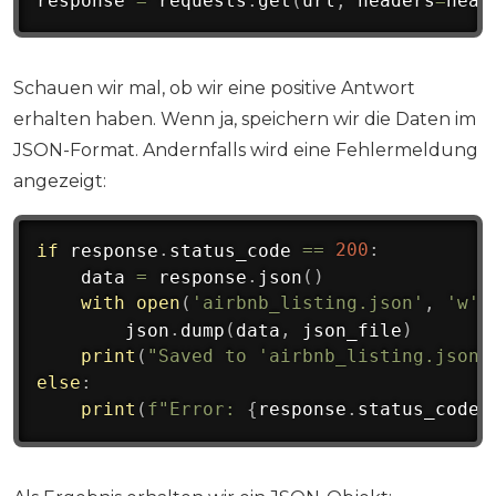
response 
=
 requests
.
get
(
url
,
 headers
=
head
Schauen wir mal, ob wir eine positive Antwort
erhalten haben. Wenn ja, speichern wir die Daten im
JSON-Format. Andernfalls wird eine Fehlermeldung
angezeigt:
if
 response
.
status_code 
==
200
:
    data 
=
 response
.
json
(
)
with
open
(
'airbnb_listing.json'
,
'w'
)
        json
.
dump
(
data
,
 json_file
)
print
(
"Saved to 'airbnb_listing.json'
else
:
print
(
f"Error: 
{
response
.
status_code
}