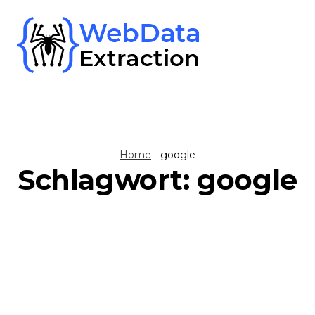
Skip
to
content
Home
-
google
Schlagwort:
google