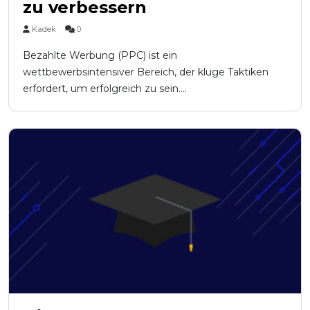
zu verbessern
Kadek
0
Bezahlte Werbung (PPC) ist ein
wettbewerbsintensiver Bereich, der kluge Taktiken
erfordert, um erfolgreich zu sein....